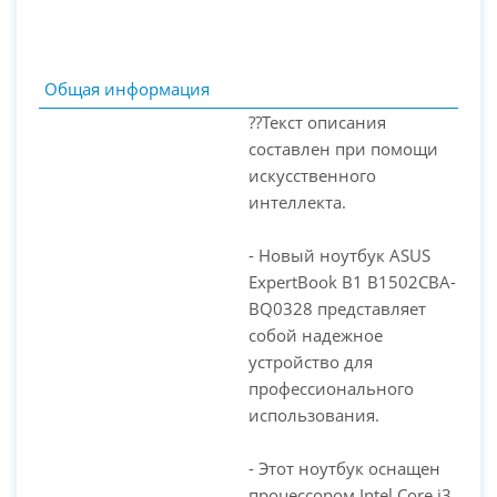
Общая информация
??Текст описания
составлен при помощи
искусственного
интеллекта.
- Новый ноутбук ASUS
ExpertBook B1 B1502CBA-
BQ0328 представляет
PC-Arena на карте Москвы — Яндекс Карты
собой надежное
устройство для
профессионального
использования.
- Этот ноутбук оснащен
процессором Intel Core i3