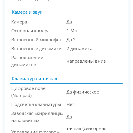
Камера и звук
Камера
Да
Основная камера
1 Мп
Встроенный микрофон
Да 2
Встроенные динамики
2 динамика
Расположение
направлены вниз
динамиков
Клавиатура и тачпад
Цифровое поле
Да физическое
(Numpad)
Подсветка клавиатуры
Нет
Заводская «кириллица»
Да
на клавишах
тачпад (сенсорная
Управление курсором