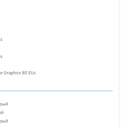
PC-Arena на карте Москвы — Яндекс Карты
ц
ц
 Xe Graphics 80 EUs
ерый
ий
ерый