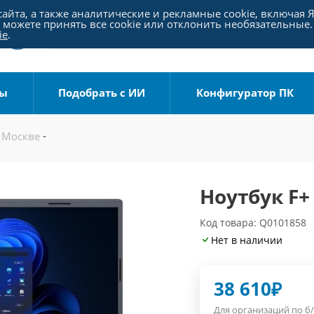
айта, а также аналитические и рекламные cookie, включая 
можете принять все cookie или отклонить необязательные.
ie
.
ры
Подобрать с ИИ
Конфигуратор ПК
 Москве
Ноутбук F+ 
Код товара: Q0101858
Нет в наличии
38 610
₽
Для организаций по б/