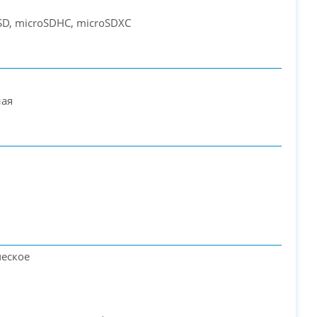
SD, microSDHC, microSDXC
ная
ческое