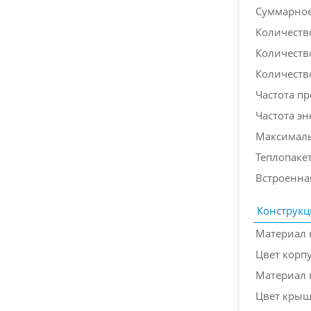
Суммарное
Количеств
Количеств
Количеств
Частота п
Частота э
Максималь
Теплопакет
Встроенна
Конструкц
Материал 
Цвет корп
Материал
Цвет кры