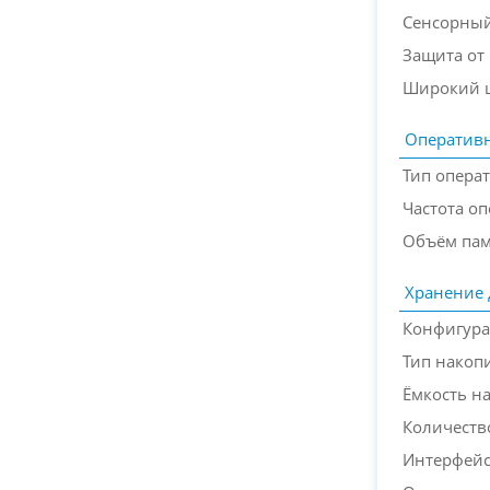
Сенсорный
Защита от
Широкий ц
Оперативн
Тип опера
Частота о
Объём па
Хранение
Конфигура
Тип накоп
Ёмкость н
Количество
Интерфейс