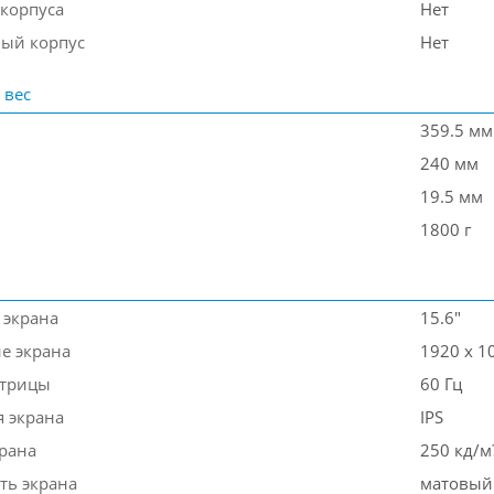
 корпуса
Нет
ый корпус
Нет
 вес
359.5 мм
240 мм
19.5 мм
1800 г
 экрана
15.6"
е экрана
1920 x 1
атрицы
60 Гц
я экрана
IPS
крана
250 кд/м
ть экрана
матовый