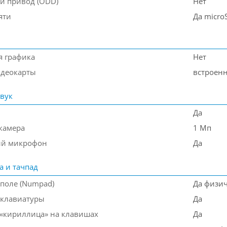
й привод (ODD)
Нет
яти
Да micro
я графика
Нет
деокарты
встроен
звук
Да
камера
1 Мп
ый микрофон
Да
а и тачпад
поле (Numpad)
Да физи
 клавиатуры
Да
 «кириллица» на клавишах
Да