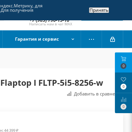
Яндекс.Метрику, для
+7 (495) 790-15-10
 Для получения
Принять
Отдел продаж
Заказать звонок
+7 (903) 790-15-10
Написать нам в чат MAX
Гарантия и сервис
0
Flaptop I FLTP-5i5-8256-w
0
Добавить в сравнения
0
н:
44 399
₽