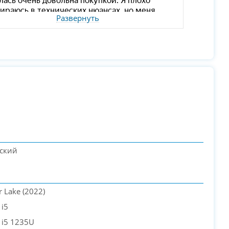
Развернуть
еский
er Lake (2022)
 i5
e i5 1235U