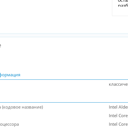
е
формация
классич
 (кодовое название)
Intel Ald
Intel Core
оцессора
Intel Cor