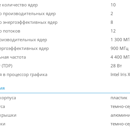
 количество ядер
10
о производительных ядер
2
о энергоэффективных ядер
8
о потоков
12
роизводительных ядер
1 300 МГ
нергоэффективных ядер
900 МГц
ная частота
4 400 МГ
 (TDP)
28 Вт
я в процессор графика
Intel Iris
ия
корпуса
пластик
уса
темно-с
 крышки
алюмин
шки
темно-с