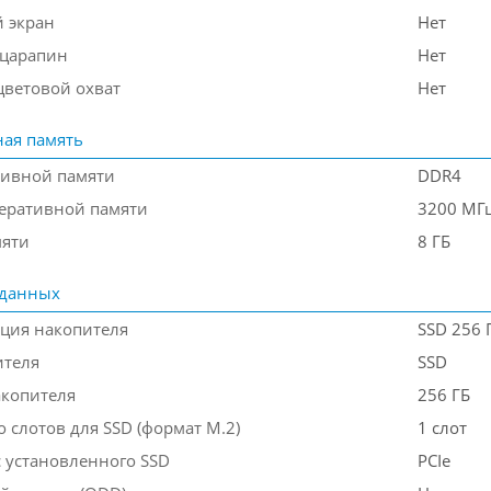
 экран
Нет
 царапин
Нет
ветовой охват
Нет
ая память
тивной памяти
DDR4
перативной памяти
3200 МГ
мяти
8 ГБ
 данных
ция накопителя
SSD 256 
ителя
SSD
акопителя
256 ГБ
 слотов для SSD (формат M.2)
1 слот
 установленного SSD
PCIe