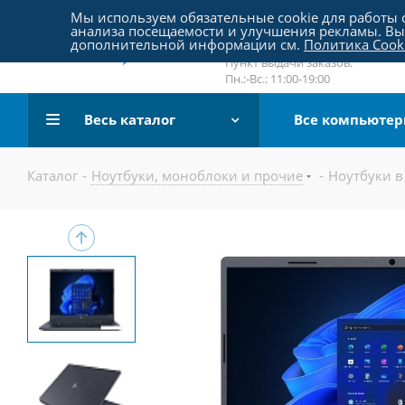
Пятницкое шоссе 18, пав. 267
Мы используем обязательные cookie для работы с
анализа посещаемости и улучшения рекламы. Вы 
email:
sale@pc-arena.ru
дополнительной информации см.
Политика Cook
Пн.:-Вс.: 10:00-20:00
Пункт выдачи заказов:
Пн.:-Вс.: 11:00-19:00
Весь каталог
Все компьюте
Каталог
-
Ноутбуки, моноблоки и прочие
-
Ноутбуки в