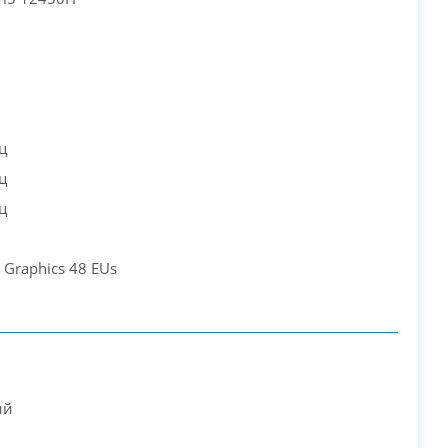
ц
ц
ц
 Graphics 48 EUs
ий