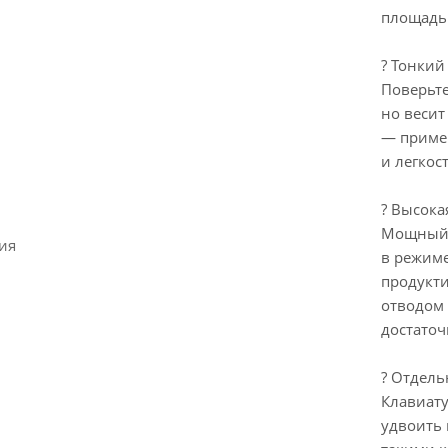
площадь
? Тонкий
Поверьте
но весит
— пример
и легкост
? Высока
Мощный 
ия
в режиме
продукти
отводом 
достаточ
? Отдел
Клавиат
удвоить 