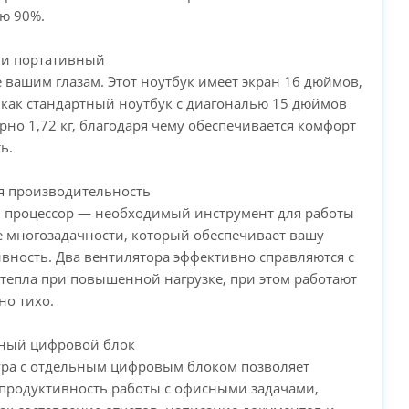
PC-Arena на карте Москвы — Яндекс Карты
ю 90%.
 и портативный
 вашим глазам. Этот ноутбук имеет экран 16 дюймов,
 как стандартный ноутбук с диагональю 15 дюймов
но 1,72 кг, благодаря чему обеспечивается комфорт
ь.
я производительность
процессор — необходимый инструмент для работы
 многозадачности, который обеспечивает вашу
вность. Два вентилятора эффективно справляются с
тепла при повышенной нагрузке, при этом работают
но тихо.
ьный цифровой блок
ура с отдельным цифровым блоком позволяет
продуктивность работы с офисными задачами,