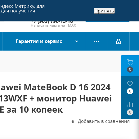
Яндекс.Метрику, для
+7 (495) 790-15-10
 Для получения
Принять
Отдел продаж
Заказать звонок
+7 (903) 790-15-10
Написать нам в чат MAX
Гарантия и сервис
0
awei MateBook D 16 2024
0
013WXF + монитор Huawei
E за 10 копеек
0
Добавить в сравнения