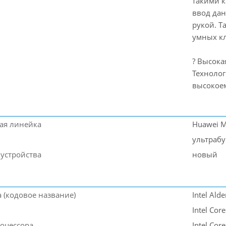
такими к
ввод да
рукой. Т
умных к
? Высока
Технолог
высокоем
ая линейка
Huawei M
ультрабу
 устройства
новый
 (кодовое название)
Intel Ald
Intel Core
оцессора
Intel Cor