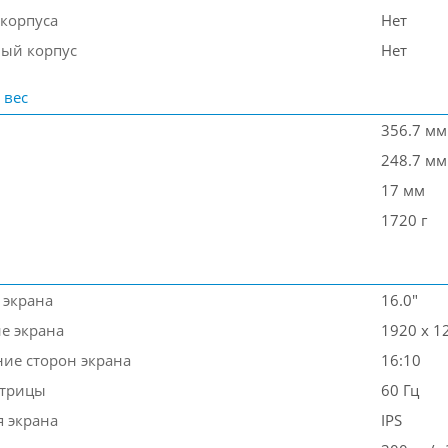
 корпуса
Нет
ый корпус
Нет
 вес
356.7 мм
248.7 мм
17 мм
1720 г
 экрана
16.0"
е экрана
1920 x 1
ие сторон экрана
16:10
атрицы
60 Гц
я экрана
IPS