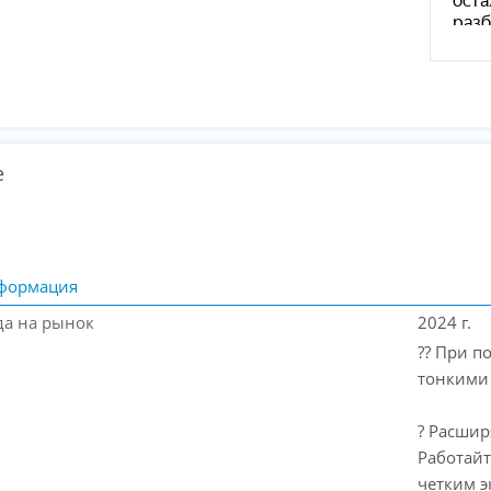
е
формация
да на рынок
2024 г.
?? При п
тонкими 
? Расшир
Работайт
четким э