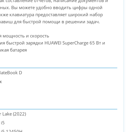
ак составление отчетов, написание документов и
нных. Вы можете удобно вводить цифры одной
акже клавиатура предоставляет широкий набор
лавиш для быстрой помощи в решении задач.
я мощность и скорость
ия быстрой зарядки HUAWEI SuperCharge 65 Вт и
кая батарея
ateBook D
к
er Lake (2022)
 i5
e i5 12450H