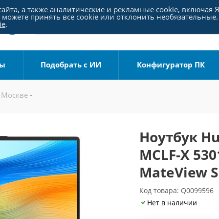
айта, а также аналитические и рекламные cookie, включая 
можете принять все cookie или отклонить необязательные.
ie
.
ры
Подобрать с ИИ
Конфигуратор ПК
 Москве
Ноутбук Hu
MCLF-X 53
MateView S
Код товара: Q0099596
Нет в наличии