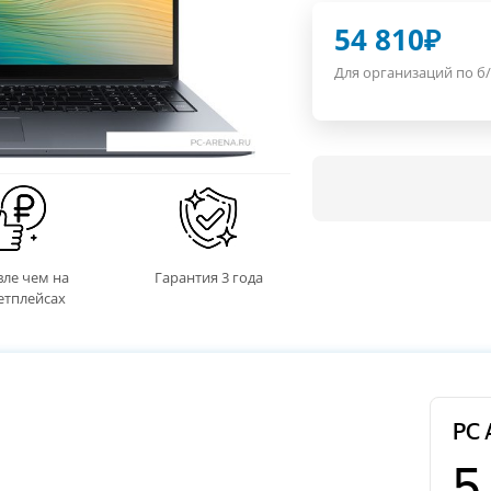
54 810
₽
Для организаций по б/
ле чем на
Гарантия 3 года
етплейсах