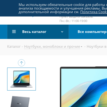
Пятницкое шоссе 18, пав. 267
Мы используем обязательные cookie для работы с
анализа посещаемости и улучшения рекламы. Вы 
email:
sale@pc-arena.ru
дополнительной информации см.
Политика Cook
Пн.:-Вс.: 10:00-20:00
Пункт выдачи заказов:
Пн.:-Вс.: 11:00-19:00
Весь каталог
Все компьюте
Каталог
-
Ноутбуки, моноблоки и прочие
-
Ноутбуки в