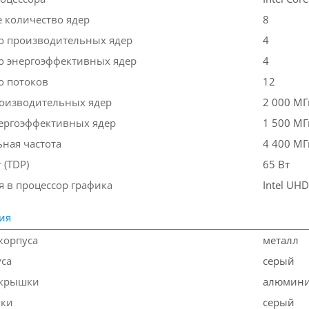
 количество ядер
8
о производительных ядер
4
о энергоэффективных ядер
4
о потоков
12
роизводительных ядер
2 000 МГ
нергоэффективных ядер
1 500 МГ
ная частота
4 400 МГ
 (TDP)
65 Вт
я в процессор графика
Intel UHD
ия
корпуса
металл
уса
серый
 крышки
алюмин
шки
серый