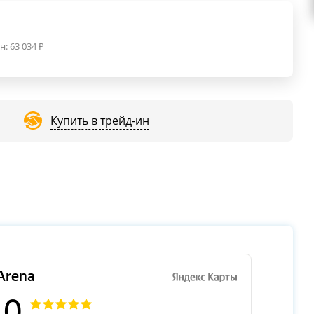
н:
63 034
₽
Купить в трейд-ин