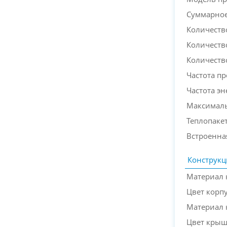
Суммарное
Количеств
Количеств
Количеств
Частота п
Частота э
Максималь
Теплопакет
Встроенна
Конструкц
Материал 
Цвет корп
Материал
Цвет кры