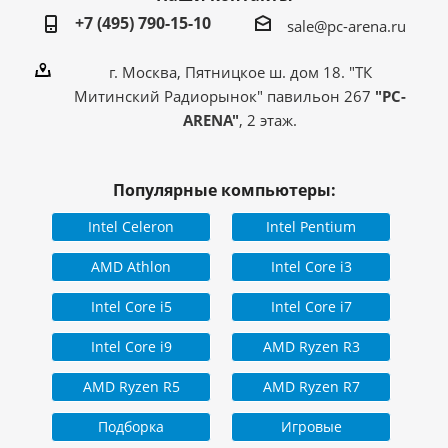
+7 (495) 790-15-10
sale@pc-arena.ru
г. Москва, Пятницкое ш. дом 18. "ТК
Митинский Радиорынок" павильон 267
"PC-
ARENA"
, 2 этаж.
Популярные компьютеры:
Intel Celeron
Intel Pentium
AMD Athlon
Intel Core i3
Intel Core i5
Intel Core i7
Intel Core i9
AMD Ryzen R3
AMD Ryzen R5
AMD Ryzen R7
Подборка
Игровые