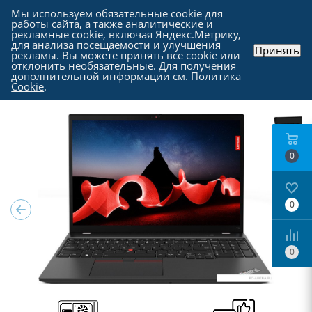
Мы используем обязательные cookie для
работы сайта, а также аналитические и
рекламные cookie, включая Яндекс.Метрику,
для анализа посещаемости и улучшения
Принять
рекламы. Вы можете принять все cookie или
Каталог
-
Ноутбуки, моноблоки и прочие
-
отклонить необязательные. Для получения
Ноутбуки в Москве
дополнительной информации см.
Политика
Cookie
.
0
0
0