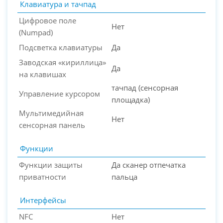
Клавиатура и тачпад
Цифровое поле
Нет
(Numpad)
Подсветка клавиатуры
Да
Заводская «кириллица»
Да
на клавишах
тачпад (сенсорная
Управление курсором
площадка)
Мультимедийная
Нет
сенсорная панель
Функции
Функции защиты
Да сканер отпечатка
приватности
пальца
Интерфейсы
NFC
Нет