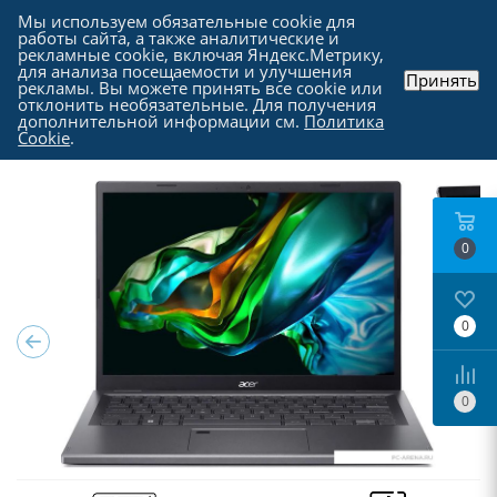
Мы используем обязательные cookie для
работы сайта, а также аналитические и
рекламные cookie, включая Яндекс.Метрику,
для анализа посещаемости и улучшения
Принять
рекламы. Вы можете принять все cookie или
Каталог
-
Ноутбуки, моноблоки и прочие
-
отклонить необязательные. Для получения
Ноутбуки в Москве
дополнительной информации см.
Политика
Cookie
.
0
0
0