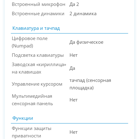
Встроенный микрофон
Да 2
Встроенные динамики
2 динамика
Клавиатура и тачпад
Цифровое поле
Да физическое
(Numpad)
Подсветка клавиатуры
Нет
Заводская «кириллица»
Да
на клавишах
тачпад (сенсорная
Управление курсором
площадка)
Мультимедийная
Нет
сенсорная панель
Функции
Функции защиты
Нет
приватности