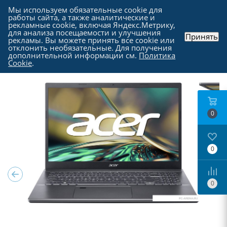
Мы используем обязательные cookie для
работы сайта, а также аналитические и
рекламные cookie, включая Яндекс.Метрику,
для анализа посещаемости и улучшения
Принять
рекламы. Вы можете принять все cookie или
Каталог
-
Ноутбуки, моноблоки и прочие
-
отклонить необязательные. Для получения
Ноутбуки в Москве
дополнительной информации см.
Политика
Cookie
.
0
0
0