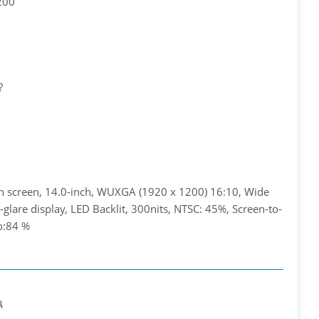
200
?
 screen, 14.0-inch, WUXGA (1920 x 1200) 16:10, Wide
i-glare display, LED Backlit, 300nits, NTSC: 45%, Screen-to-
o:84 %
ц