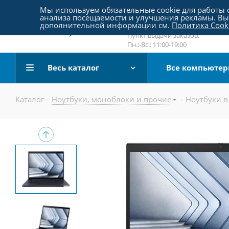
Пятницкое шоссе 18, пав. 267
Мы используем обязательные cookie для работы с
анализа посещаемости и улучшения рекламы. Вы 
email:
sale@pc-arena.ru
дополнительной информации см.
Политика Cook
Пн.:-Вс.: 10:00-20:00
Пункт выдачи заказов:
Пн.:-Вс.: 11:00-19:00
Весь каталог
Все компьюте
Каталог
-
Ноутбуки, моноблоки и прочие
-
Ноутбуки в