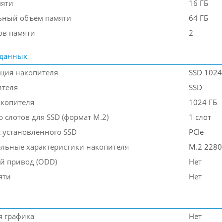
мяти
16 ГБ
ьный объём памяти
64 ГБ
ов памяти
2
 данных
ция накопителя
SSD 1024
ителя
SSD
акопителя
1024 ГБ
 слотов для SSD (формат M.2)
1 слот
 установленного SSD
PCIe
льные характеристики накопителя
M.2 2280
й привод (ODD)
Нет
яти
Нет
я графика
Нет