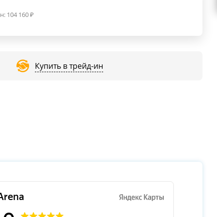
н:
104 160
₽
Купить в трейд-ин