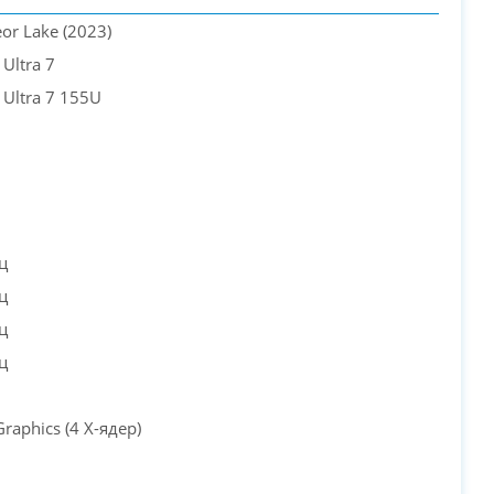
PC-Arena на карте Москвы — Яндекс Карты
eor Lake (2023)
 Ultra 7
e Ultra 7 155U
ц
ц
ц
ц
 Graphics (4 X-ядер)