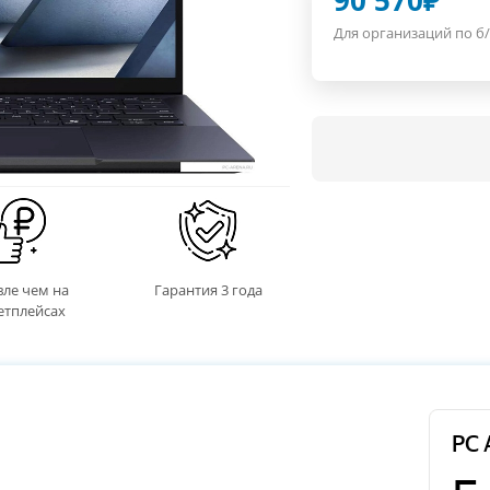
90 570
₽
Для организаций по б/
ле чем на
Гарантия 3 года
етплейсах