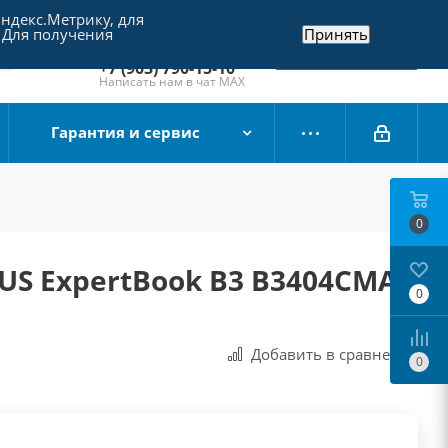
Яндекс.Метрику, для
+7 (495) 790-15-10
 Для получения
Принять
Отдел продаж
Заказать звонок
+7 (903) 790-15-10
Написать нам в чат MAX
Гарантия и сервис
0
US ExpertBook B3 B3404CMA-
0
Добавить в сравнения
0