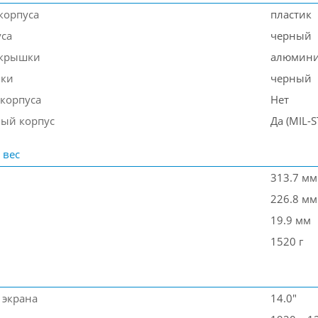
корпуса
пластик
уса
черный
 крышки
алюмин
шки
черный
 корпуса
Нет
ый корпус
Да (MIL-
 вес
313.7 мм
226.8 мм
19.9 мм
1520 г
 экрана
14.0"