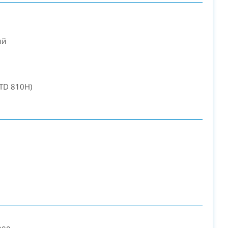
ий
STD 810H)