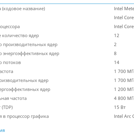
 (кодовое название)
Intel Met
Intel Core
оцессора
Intel Cor
 количество ядер
12
о производительных ядер
2
о энергоэффективных ядер
8
о потоков
14
астота
1 700 МГ
роизводительных ядер
1 700 МГ
нергоэффективных ядер
1 200 МГ
ная частота
4 800 МГ
 (TDP)
15 Вт
я в процессор графика
Intel Arc
ия