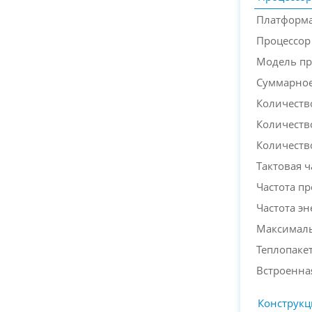
Платформа
Процессор
Модель пр
Суммарное
Количеств
Количеств
Количеств
Тактовая ч
Частота п
Частота э
Максималь
Теплопакет
Встроенна
Конструкц