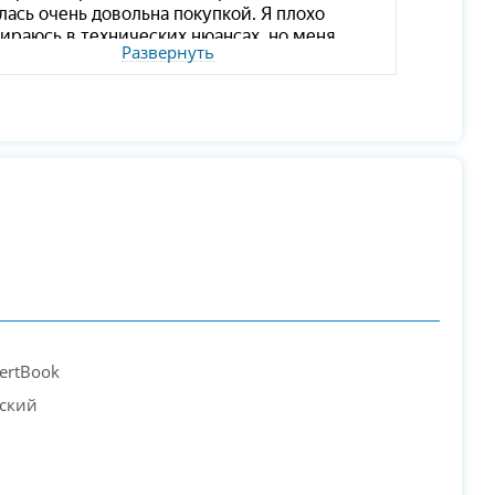
Развернуть
ertBook
еский