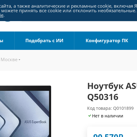
айта, а также аналитические и рекламные cookie, включая 
можете принять все cookie или отклонить необязательные.
ie
.
ры
Подобрать с ИИ
Конфигуратор ПК
 Москве
Ноутбук AS
Q50316
Код товара: Q0101899
Нет в наличии