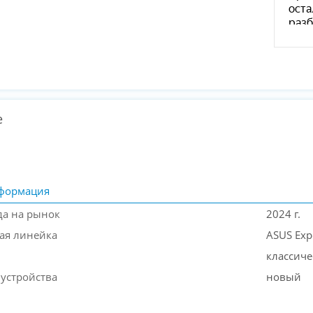
е
формация
да на рынок
2024 г.
ая линейка
ASUS Exp
классич
 устройства
новый