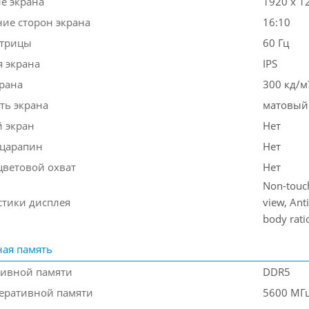
е экрана
1920 x 1
ие сторон экрана
16:10
атрицы
60 Гц
я экрана
IPS
крана
300 кд/м
ть экрана
матовый
 экран
Нет
 царапин
Нет
ветовой охват
Нет
Non-touch
стики дисплея
view, Ant
body rati
ая память
тивной памяти
DDR5
перативной памяти
5600 МГ