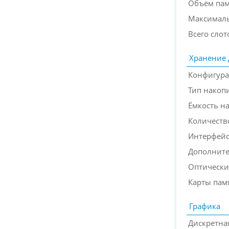
Объём па
Максимал
Всего слот
Хранение
Конфигура
Тип накоп
Ёмкость н
Количество
Интерфейс
Дополните
Оптически
Карты пам
Графика
Дискретна