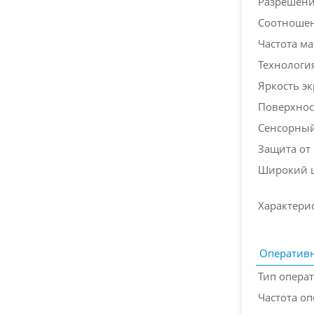
Разрешени
Соотношен
Частота м
Технологи
Яркость э
Поверхнос
Сенсорный
Защита от
Широкий ц
Характери
Оперативн
Тип опера
Частота о