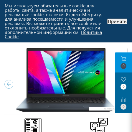
Мы используем обязательные cookie для
работы сайта, а также аналитические и
рекламные cookie, включая Яндекс.Метрику,
для анализа посещаемости и улучшения
Принять
рекламы. Вы можете принять все cookie или
Каталог
-
Ноутбуки, моноблоки и прочие
-
отклонить необязательные. Для получения
Ноутбуки в Москве
дополнительной информации см.
Политика
Cookie
.
0
0
0