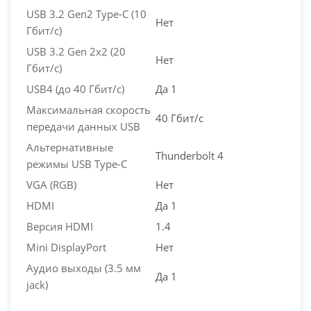
USB 3.2 Gen2 Type-C (10
Нет
Гбит/с)
USB 3.2 Gen 2x2 (20
Нет
Гбит/с)
USB4 (до 40 Гбит/с)
Да 1
Максимальная скорость
40 Гбит/с
передачи данных USB
Альтернативные
Thunderbolt 4
режимы USB Type-C
VGA (RGB)
Нет
HDMI
Да 1
Версия HDMI
1.4
Mini DisplayPort
Нет
Аудио выходы (3.5 мм
Да 1
jack)