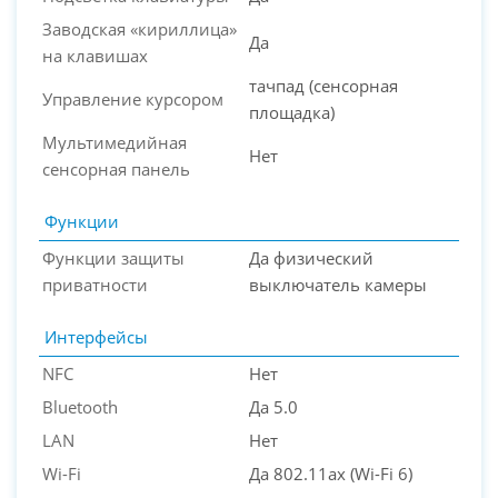
Заводская «кириллица»
Да
на клавишах
тачпад (сенсорная
Управление курсором
площадка)
Мультимедийная
Нет
сенсорная панель
Функции
Функции защиты
Да физический
приватности
выключатель камеры
Интерфейсы
NFC
Нет
Bluetooth
Да 5.0
LAN
Нет
Wi-Fi
Да 802.11ax (Wi-Fi 6)