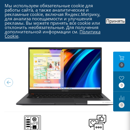
Мы используем обязательные cookie для
работы сайта, а также аналитические и
рекламные cookie, включая Яндекс.Метрику,
для анализа посещаемости и улучшения
Принять
рекламы. Вы можете принять все cookie или
Каталог
-
Ноутбуки, моноблоки и прочие
-
отклонить необязательные. Для получения
Ноутбуки в Москве
дополнительной информации см.
Политика
Cookie
.
0
0
0