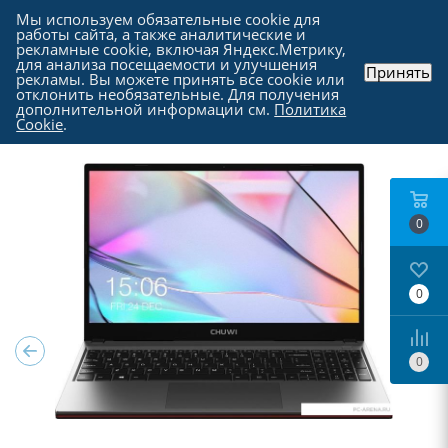
Мы используем обязательные cookie для
работы сайта, а также аналитические и
рекламные cookie, включая Яндекс.Метрику,
для анализа посещаемости и улучшения
Принять
рекламы. Вы можете принять все cookie или
Каталог
-
Ноутбуки, моноблоки и прочие
-
отклонить необязательные. Для получения
Ноутбуки в Москве
дополнительной информации см.
Политика
Cookie
.
0
0
0