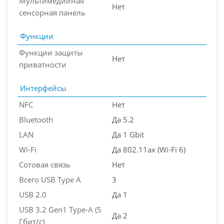
Мультимедийная
Нет
сенсорная панель
Функции
Функции защиты
Нет
приватности
Интерфейсы
NFC
Нет
Bluetooth
Да 5.2
LAN
Да 1 Gbit
Wi-Fi
Да 802.11ax (Wi-Fi 6)
Сотовая связь
Нет
Всего USB Type A
3
USB 2.0
Да 1
USB 3.2 Gen1 Type-A (5
Да 2
Гбит/с)