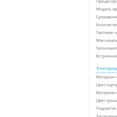
Процессор
Модель пр
Суммарное
Количеств
Тактовая ч
Максималь
Теплопакет
Встроенна
Конструкц
Материал 
Цвет корп
Материал
Цвет кры
Подсветка
Защищенн