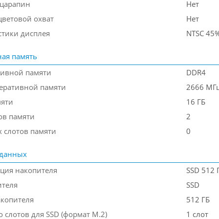
 царапин
Нет
ветовой охват
Нет
стики дисплея
NTSC 45
ая память
тивной памяти
DDR4
перативной памяти
2666 МГ
мяти
16 ГБ
ов памяти
2
 слотов памяти
0
 данных
ция накопителя
SSD 512 
ителя
SSD
акопителя
512 ГБ
 слотов для SSD (формат M.2)
1 слот