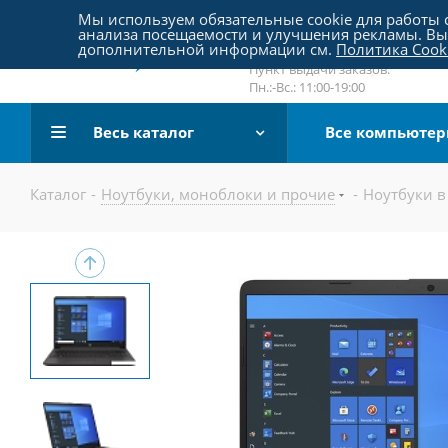
Пятницкое шоссе 18, пав. 267
Мы используем обязательные cookie для работы с
анализа посещаемости и улучшения рекламы. Вы 
email:
sale@pc-arena.ru
дополнительной информации см.
Политика Cook
Пн.:-Вс.: 10:00-20:00
Пункт выдачи заказов:
Пн.:-Вс.: 11:00-19:00
Весь каталог
Все компьюте
Каталог
-
Ноутбуки, моноблоки и прочие
-
Ноутбуки в