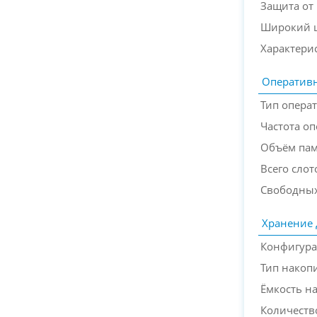
Защита от
Широкий ц
Характери
Оперативн
Тип опера
Частота о
Объём па
Всего слот
Свободных
Хранение
Конфигура
Тип накоп
Ёмкость н
Количество