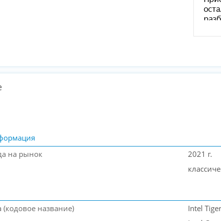
е
формация
да на рынок
2021 г.
классич
 (кодовое название)
Intel Tige