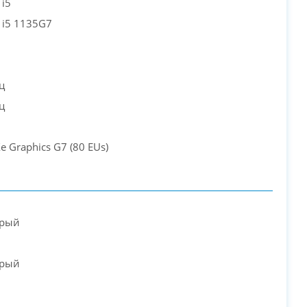
 i5
PC-Arena на карте Москвы — Яндекс Карты
e i5 1135G7
ц
ц
 Xe Graphics G7 (80 EUs)
ерый
ерый