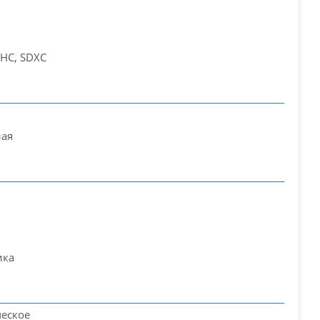
DHC, SDXC
ная
ика
ческое