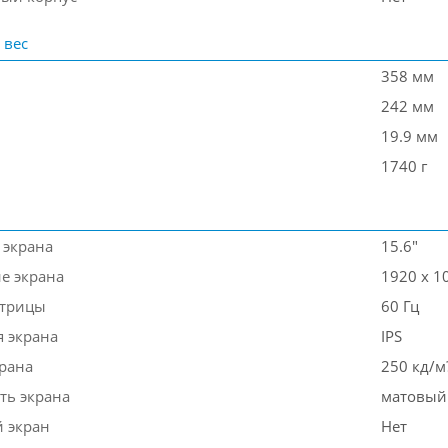
 вес
358 мм
242 мм
19.9 мм
1740 г
 экрана
15.6"
е экрана
1920 x 1
атрицы
60 Гц
я экрана
IPS
крана
250 кд/м
ть экрана
матовый
 экран
Нет