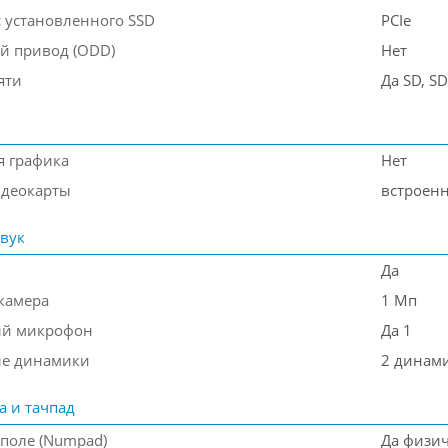
 установленного SSD
PCIe
й привод (ODD)
Нет
яти
Да SD, S
я графика
Нет
деокарты
встроен
звук
Да
камера
1 Мп
ый микрофон
Да 1
ые динамики
2 динам
а и тачпад
поле (Numpad)
Да физи