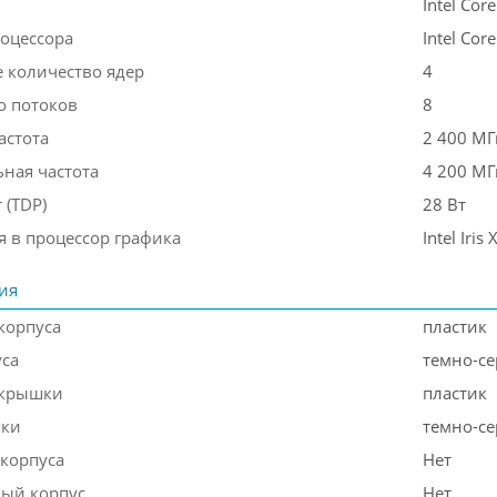
Intel Core
оцессора
Intel Cor
 количество ядер
4
о потоков
8
астота
2 400 МГ
ная частота
4 200 МГ
 (TDP)
28 Вт
я в процессор графика
Intel Iris
ия
корпуса
пластик
уса
темно-с
 крышки
пластик
шки
темно-с
 корпуса
Нет
ый корпус
Нет