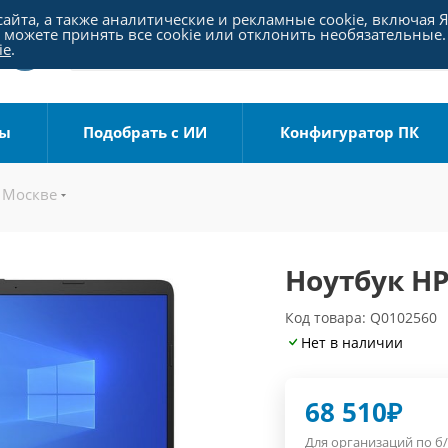
айта, а также аналитические и рекламные cookie, включая 
можете принять все cookie или отклонить необязательные.
ie
.
ры
Подобрать с ИИ
Конфигуратор ПК
 Москве
Ноутбук HP
Код товара: Q0102560
Нет в наличии
68 510
₽
Для организаций по б/