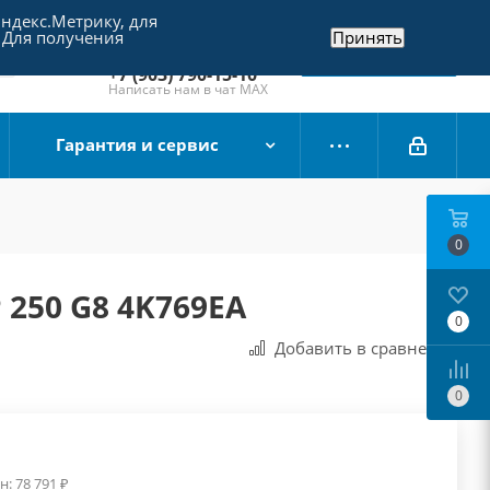
Яндекс.Метрику, для
+7 (495) 790-15-10
 Для получения
Принять
Отдел продаж
Заказать звонок
+7 (903) 790-15-10
Написать нам в чат MAX
Гарантия и сервис
0
 250 G8 4K769EA
0
Добавить в сравнения
0
н:
78 791
₽