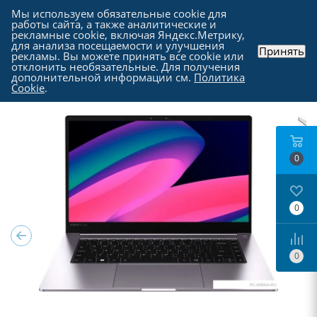
Мы используем обязательные cookie для
работы сайта, а также аналитические и
рекламные cookie, включая Яндекс.Метрику,
для анализа посещаемости и улучшения
Принять
рекламы. Вы можете принять все cookie или
Каталог
-
Ноутбуки, моноблоки и прочие
-
отклонить необязательные. Для получения
Ноутбуки в Москве
дополнительной информации см.
Политика
Cookie
.
0
0
0