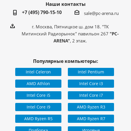
Наши контакты
+7 (495) 790-15-10
sale@pc-arena.ru
г. Москва, Пятницкое ш. дом 18. "ТК
Митинский Радиорынок" павильон 267
"PC-
ARENA"
, 2 этаж.
Популярные компьютеры:
Intel Celeron
Intel Pentium
AMD Athlon
Intel Core i3
Intel Core i5
Intel Core i7
Intel Core i9
AMD Ryzen R3
AMD Ryzen R5
AMD Ryzen R7
Подборка
Игровые