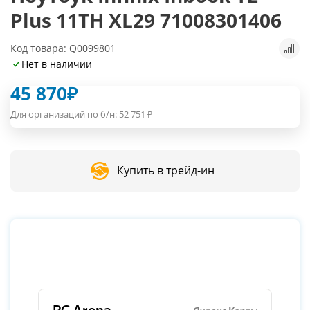
Plus 11TH XL29 71008301406
Код товара: Q0099801
Нет в наличии
45 870
₽
Для организаций по б/н:
52 751
₽
Купить в трейд-ин