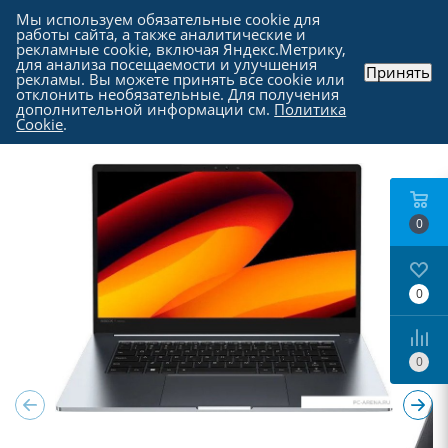
Мы используем обязательные cookie для
работы сайта, а также аналитические и
рекламные cookie, включая Яндекс.Метрику,
для анализа посещаемости и улучшения
Принять
рекламы. Вы можете принять все cookie или
Каталог
-
Ноутбуки, моноблоки и прочие
-
отклонить необязательные. Для получения
Ноутбуки в Москве
дополнительной информации см.
Политика
Cookie
.
0
0
0