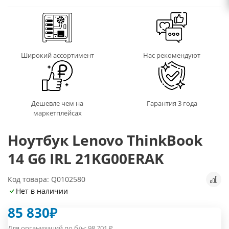
Широкий ассортимент
Нас рекомендуют
Дешевле чем на
Гарантия 3 года
маркетплейсах
Ноутбук Lenovo ThinkBook
14 G6 IRL 21KG00ERAK
Код товара: Q0102580
Нет в наличии
85 830
₽
Для организаций по б/н:
98 701
₽