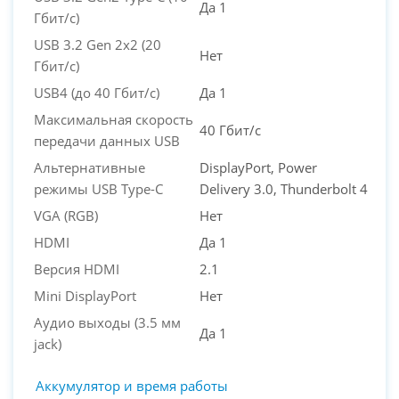
Да 1
Гбит/с)
USB 3.2 Gen 2x2 (20
Нет
Гбит/с)
USB4 (до 40 Гбит/с)
Да 1
Максимальная скорость
40 Гбит/с
передачи данных USB
Альтернативные
DisplayPort, Power
режимы USB Type-C
Delivery 3.0, Thunderbolt 4
VGA (RGB)
Нет
HDMI
Да 1
Версия HDMI
2.1
Mini DisplayPort
Нет
Аудио выходы (3.5 мм
Да 1
jack)
Аккумулятор и время работы