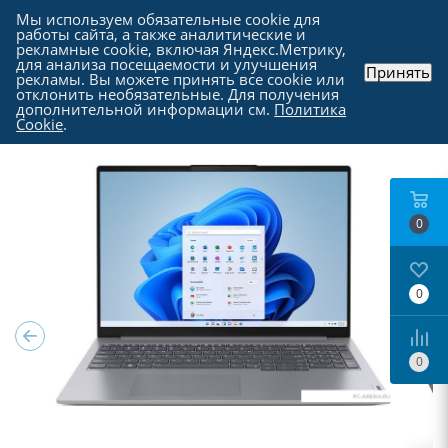
Мы используем обязательные cookie для
работы сайта, а также аналитические и
рекламные cookie, включая Яндекс.Метрику,
для анализа посещаемости и улучшения
Принять
рекламы. Вы можете принять все cookie или
Каталог
-
Ноутбуки, моноблоки и прочие
-
отклонить необязательные. Для получения
Ноутбуки в Москве
дополнительной информации см.
Политика
Cookie
.
0
0
0