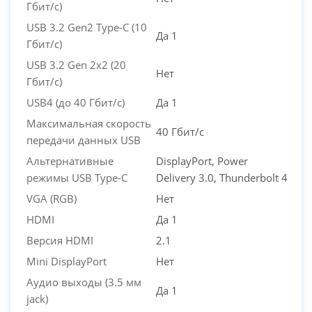
Гбит/с)
USB 3.2 Gen2 Type-C (10
Да 1
Гбит/с)
USB 3.2 Gen 2x2 (20
Нет
Гбит/с)
USB4 (до 40 Гбит/с)
Да 1
Максимальная скорость
40 Гбит/с
передачи данных USB
Альтернативные
DisplayPort, Power
режимы USB Type-C
Delivery 3.0, Thunderbolt 4
VGA (RGB)
Нет
HDMI
Да 1
Версия HDMI
2.1
Mini DisplayPort
Нет
Аудио выходы (3.5 мм
Да 1
jack)