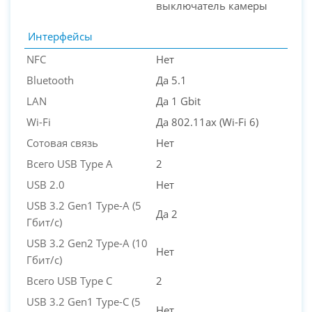
выключатель камеры
Интерфейсы
NFC
Нет
Bluetooth
Да 5.1
LAN
Да 1 Gbit
Wi-Fi
Да 802.11ax (Wi-Fi 6)
Сотовая связь
Нет
Всего USB Type A
2
USB 2.0
Нет
USB 3.2 Gen1 Type-A (5
Да 2
Гбит/с)
USB 3.2 Gen2 Type-A (10
Нет
Гбит/с)
Всего USB Type C
2
USB 3.2 Gen1 Type-C (5
Нет