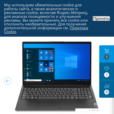
Мы используем обязательные cookie для
работы сайта, а также аналитические и
рекламные cookie, включая Яндекс.Метрику,
для анализа посещаемости и улучшения
Принять
рекламы. Вы можете принять все cookie или
Каталог
-
Ноутбуки, моноблоки и прочие
-
отклонить необязательные. Для получения
Ноутбуки в Москве
дополнительной информации см.
Политика
Cookie
.
0
0
0