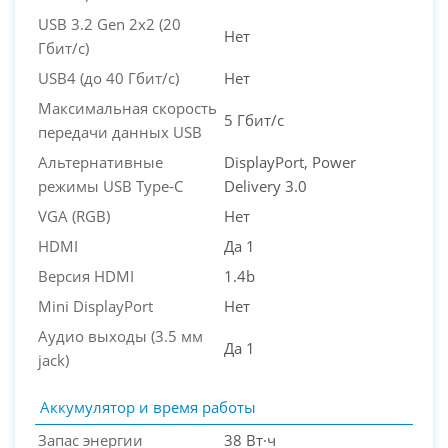
USB 3.2 Gen 2x2 (20
Нет
Гбит/с)
USB4 (до 40 Гбит/с)
Нет
Максимальная скорость
5 Гбит/с
передачи данных USB
Альтернативные
DisplayPort, Power
режимы USB Type-C
Delivery 3.0
VGA (RGB)
Нет
HDMI
Да 1
Версия HDMI
1.4b
Mini DisplayPort
Нет
Аудио выходы (3.5 мм
Да 1
jack)
Аккумулятор и время работы
Запас энергии
38 Вт·ч