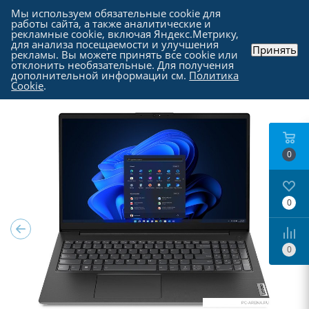
Мы используем обязательные cookie для
работы сайта, а также аналитические и
рекламные cookie, включая Яндекс.Метрику,
для анализа посещаемости и улучшения
Принять
рекламы. Вы можете принять все cookie или
Каталог
-
Ноутбуки, моноблоки и прочие
-
отклонить необязательные. Для получения
Ноутбуки в Москве
дополнительной информации см.
Политика
Cookie
.
0
0
0