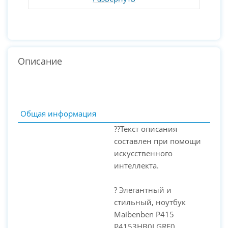
Описание
Общая информация
??Текст описания
составлен при помощи
искусственного
интеллекта.
? Элегантный и
стильный, ноутбук
Maibenben Р415
PC-Arena на карте Москвы — Яндекс Карты
P4153HB0LGRE0