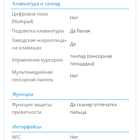
Клавиатура и тачпад
Цифровое поле
Нет
(Numpad)
Подсветка клавиатуры
Да белая
Заводская «кириллица»
Да
на клавишах
тачпад (сенсорная
Управление курсором
площадка)
Мультимедийная
Нет
сенсорная панель
Функции
Функции защиты
Да сканер отпечатка
приватности
пальца
Интерфейсы
NFC
Нет