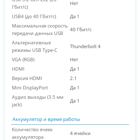
Нет
Гбит/с)
USB4 (до 40 Гбит/с)
Да 1
Максимальная скорость
40 Гбит/с
передачи данных USB
Альтернативные
Thunderbolt 4
режимы USB Type-C
VGA (RGB)
Нет
HDMI
Да 1
Версия HDMI
2.1
Mini DisplayPort
Да 1
Аудио выходы (3.5 мм
Да 1
jack)
Аккумулятор и время работы
Количество ячеек
4 ячейки
аккумулятора