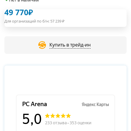
49 770
₽
Для организаций по б/н:
57 239
₽
Купить в трейд-ин