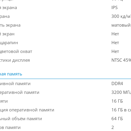
я экрана
IPS
крана
300 кд/м
ть экрана
матовый
 экран
Нет
 царапин
Нет
ветовой охват
Нет
стики дисплея
NTSC 45
ая память
тивной памяти
DDR4
перативной памяти
3200 МГ
мяти
16 ГБ
ция оперативной памяти
16 ГБ в 
ьный объём памяти
64 ГБ
ов памяти
2