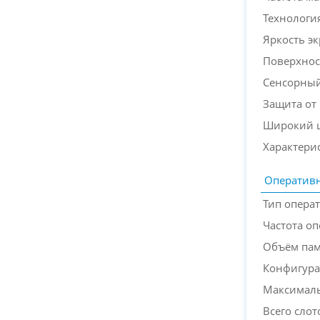
Технологи
Яркость э
Поверхнос
Сенсорный
Защита от
Широкий ц
Характери
Оперативн
Тип опера
Частота о
Объём па
Конфигура
Максимал
Всего слот