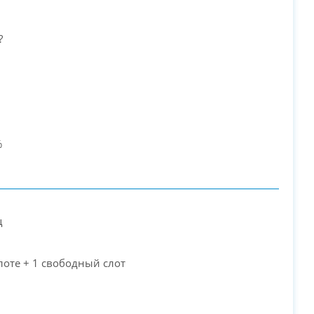
?
%
ц
слоте + 1 свободный слот