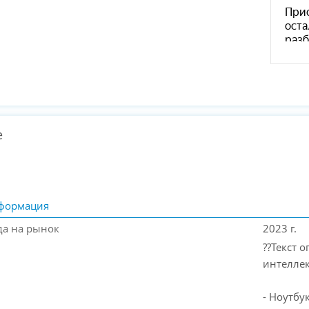
е
формация
да на рынок
2023 г.
??Текст 
интеллек
- Ноутбу