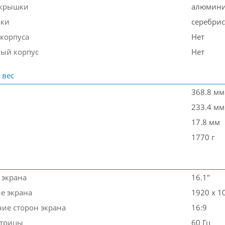
 крышки
алюмин
шки
серебри
 корпуса
Нет
ый корпус
Нет
 вес
368.8 мм
233.4 мм
17.8 мм
1770 г
 экрана
16.1"
е экрана
1920 x 1
ие сторон экрана
16:9
атрицы
60 Гц