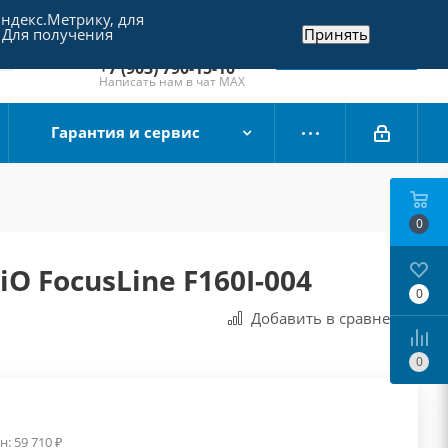
Яндекс.Метрику, для
+7 (495) 790-15-10
 Для получения
Принять
Отдел продаж
Заказать звонок
+7 (903) 790-15-10
Написать нам в чат MAX
Гарантия и сервис
0
O FocusLine F160I-004
0
Добавить в сравнения
0
н:
59 710
₽