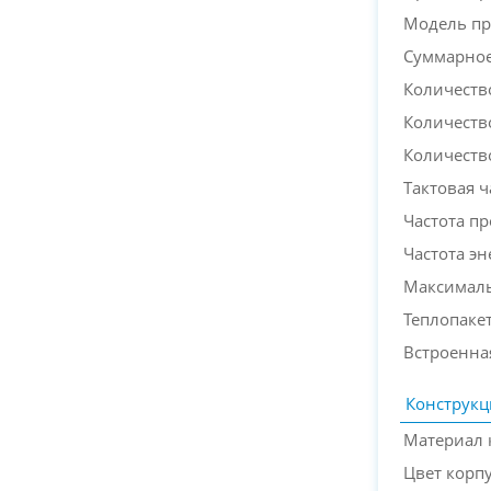
Модель пр
Суммарное
Количеств
Количеств
Количеств
Тактовая ч
Частота п
Частота э
Максималь
Теплопакет
Встроенна
Конструкц
Материал 
Цвет корп