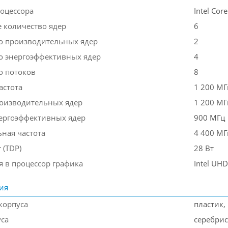
оцессора
Intel Cor
 количество ядер
6
о производительных ядер
2
о энергоэффективных ядер
4
о потоков
8
астота
1 200 МГ
роизводительных ядер
1 200 МГ
нергоэффективных ядер
900 МГц
ная частота
4 400 МГ
 (TDP)
28 Вт
я в процессор графика
Intel UHD
ия
корпуса
пластик,
уса
серебри