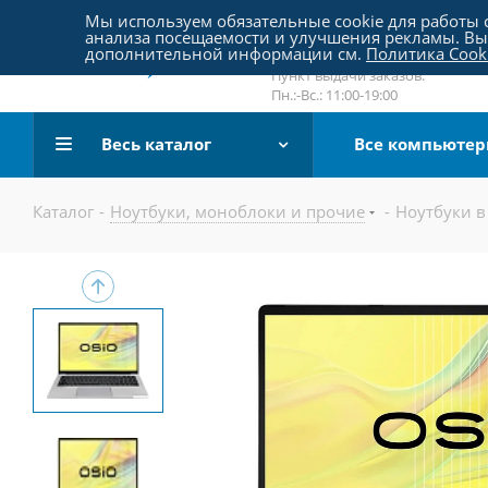
Пятницкое шоссе 18, пав. 267
Мы используем обязательные cookie для работы с
анализа посещаемости и улучшения рекламы. Вы 
email:
sale@pc-arena.ru
дополнительной информации см.
Политика Cook
Пн.:-Вс.: 10:00-20:00
Пункт выдачи заказов:
Пн.:-Вс.: 11:00-19:00
Весь каталог
Все компьюте
Каталог
-
Ноутбуки, моноблоки и прочие
-
Ноутбуки в