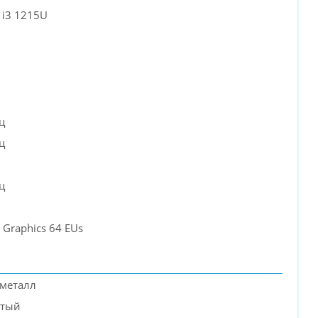
e i3 1215U
ц
ц
ц
 Graphics 64 EUs
 металл
стый