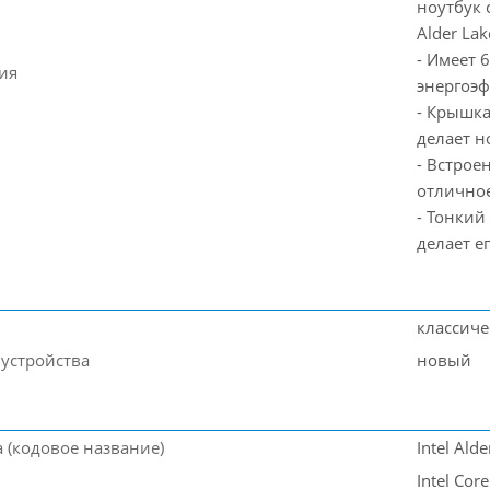
ноутбук 
Alder Lak
- Имеет 
ия
энергоэф
- Крышка
делает 
- Встрое
отличное
- Тонкий
делает е
классич
 устройства
новый
 (кодовое название)
Intel Ald
Intel Core