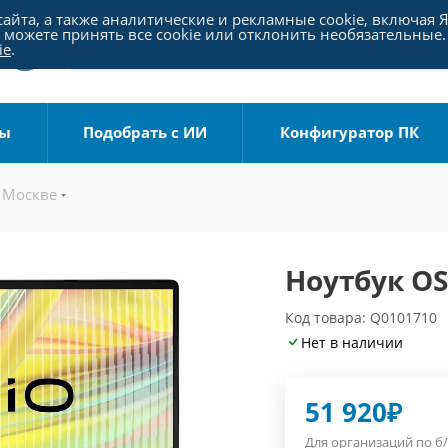
айта, а также аналитические и рекламные cookie, включая 
можете принять все cookie или отклонить необязательные.
ie
.
ры
Подобрать с ИИ
Конфигуратор ПК
 Москве
Ноутбук OSi
Код товара: Q0101710
Нет в наличии
51 920
₽
Для организаций по б/