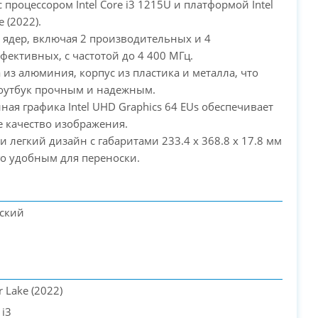
с процессором Intel Core i3 1215U и платформой Intel
e (2022).
PC-Arena на карте Москвы — Яндекс Карты
6 ядер, включая 2 производительных и 4
фективных, с частотой до 4 400 МГц.
 из алюминия, корпус из пластика и металла, что
ноутбук прочным и надежным.
нная графика Intel UHD Graphics 64 EUs обеспечивает
 качество изображения.
 и легкий дизайн с габаритами 233.4 x 368.8 x 17.8 мм
го удобным для переноски.
еский
er Lake (2022)
 i3