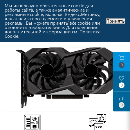
Мы используем обязательные cookie для
работы сайта, а также аналитические и
рекламные cookie, включая Яндекс.Метрику,
для анализа посещаемости и улучшения
Принять
рекламы. Вы можете принять все cookie или
Каталог
-
Комплектующие для компьютера
-
отклонить необязательные. Для получения
Видеокарты
дополнительной информации см.
Политика
Cookie
.
0
0
0