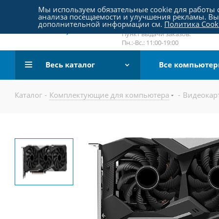
Пятницкое шоссе 18, пав. 267
Мы используем обязательные cookie для работы с
анализа посещаемости и улучшения рекламы. Вы 
email:
sale@pc-arena.ru
дополнительной информации см.
Политика Cook
Пн.:-Вс.: 10:00-20:00
Пункт выдачи заказов:
Пн.:-Вс.: 11:00-19:00
Весь каталог
Все компьюте
Каталог
-
Комплектующие для компьютера
-
Видеокар