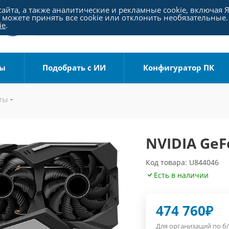
айта, а также аналитические и рекламные cookie, включая 
можете принять все cookie или отклонить необязательные.
ie
.
ры
Подобрать с ИИ
Конфигуратор ПК
ты
NVIDIA GeFo
Код товара: U844046
Есть в наличии
474 760
₽
Для организаций по б/