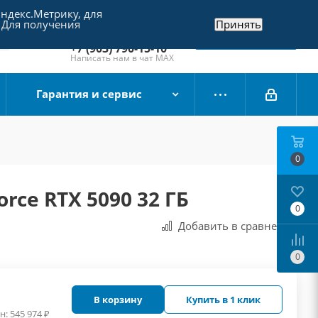
Яндекс.Метрику, для
+7 (495) 790-15-10
 Для получения
Принять
Отдел продаж
Заказать звонок
+7 (903) 790-15-10
Написать нам в чат MAX
Гарантия и сервис
0
rce RTX 5090 32 ГБ
0
Добавить в сравнения
0
В корзину
Купить в 1 клик
н:
545 974
₽