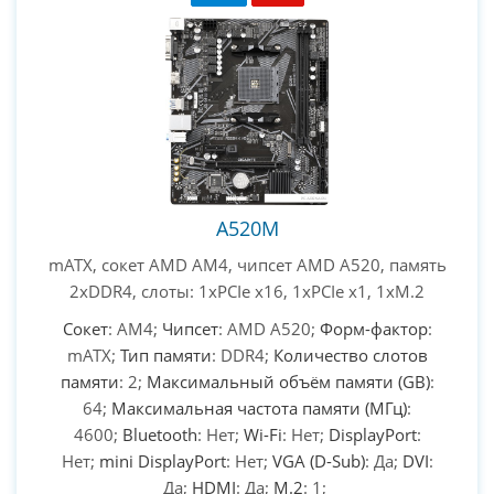
A520M
mATX, сокет AMD AM4, чипсет AMD A520, память
2xDDR4, слоты: 1xPCIe x16, 1xPCIe x1, 1xM.2
Сокет
: AM4;
Чипсет
: AMD A520;
Форм-фактор
:
mATX;
Тип памяти
: DDR4;
Количество слотов
памяти
: 2;
Максимальный объём памяти (GB)
:
64;
Максимальная частота памяти (МГц)
:
4600;
Bluetooth
: Нет;
Wi-Fi
: Нет;
DisplayPort
:
Нет;
mini DisplayPort
: Нет;
VGA (D-Sub)
: Да;
DVI
:
Да;
HDMI
: Да;
M.2
: 1;