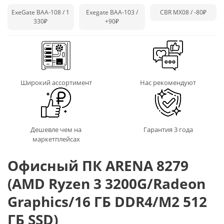
ExeGate BAA-108 / 1
Exegate BAA-103 /
CBR MX08 /
-80₽
330₽
+90₽
Широкий ассортимент
Нас рекомендуют
Дешевле чем на
Гарантия 3 года
маркетплейсах
Офисный ПК ARENA 8279
(AMD Ryzen 3 3200G/Radeon
Graphics/16 ГБ DDR4/M2 512
ГБ SSD)