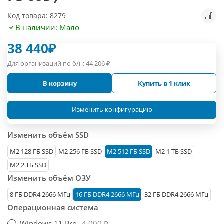
Код товара: 8279
В наличии: Мало
38 440
₽
Для организаций по б/н:
44 206
₽
В корзину
Купить в 1 клик
Изменить конфигурацию
Изменить объём SSD
М2 128 ГБ SSD
M2 256 ГБ SSD
M2 512 ГБ SSD
M2 1 ТБ SSD
M2 2 ТБ SSD
Изменить объём ОЗУ
8 ГБ DDR4 2666 МГц
16 ГБ DDR4 2666 МГц
32 ГБ DDR4 2666 МГц
Операционная система
Windows 11 Pro
4 000 ₽