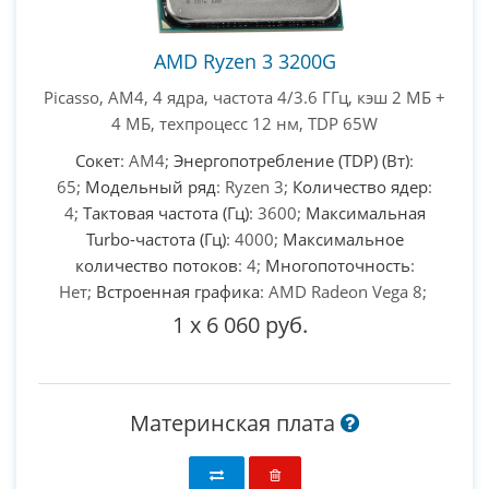
AMD Ryzen 3 3200G
Picasso, AM4, 4 ядра, частота 4/3.6 ГГц, кэш 2 МБ +
4 МБ, техпроцесс 12 нм, TDP 65W
Сокет
: AM4;
Энергопотребление (TDP) (Вт)
:
65;
Модельный ряд
: Ryzen 3;
Количество ядер
:
4;
Тактовая частота (Гц)
: 3600;
Максимальная
Turbo-частота (Гц)
: 4000;
Максимальное
количество потоков
: 4;
Многопоточность
:
Нет;
Встроенная графика
: AMD Radeon Vega 8;
1
x
6 060 руб.
Материнская плата