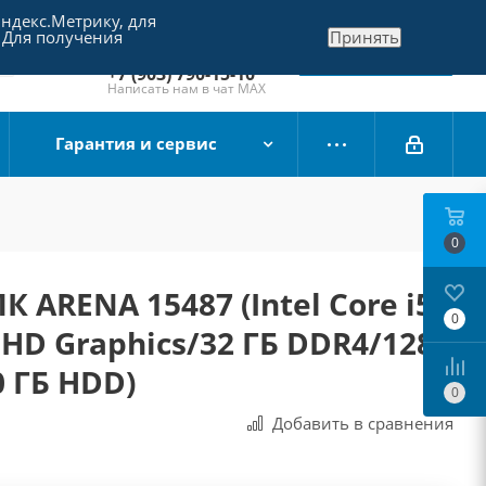
Яндекс.Метрику, для
+7 (495) 790-15-10
 Для получения
Принять
Отдел продаж
Заказать звонок
+7 (903) 790-15-10
Написать нам в чат MAX
Гарантия и сервис
0
 ARENA 15487 (Intel Core i5-
0
 HD Graphics/32 ГБ DDR4/128
0 ГБ HDD)
0
Добавить в сравнения