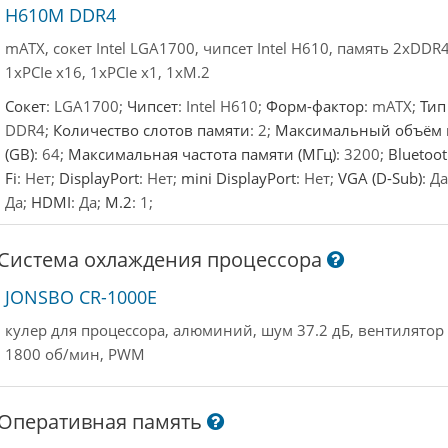
H610M DDR4
mATX, сокет Intel LGA1700, чипсет Intel H610, память 2xDDR4
1xPCIe x16, 1xPCIe x1, 1xM.2
Сокет
: LGA1700;
Чипсет
: Intel H610;
Форм-фактор
: mATX;
Тип
DDR4;
Количество слотов памяти
: 2;
Максимальный объём 
(GB)
: 64;
Максимальная частота памяти (МГц)
: 3200;
Bluetoo
Fi
: Нет;
DisplayPort
: Нет;
mini DisplayPort
: Нет;
VGA (D-Sub)
: Д
Да;
HDMI
: Да;
M.2
: 1;
Система охлаждения процессора
JONSBO CR-1000E
кулер для процессора, алюминий, шум 37.2 дБ, вентилятор
1800 об/мин, PWM
Оперативная память