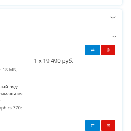
1
x
19 490 руб.
+ 18 МБ,
ный ряд
:
симальная
в
:
PC-Arena на карте Москвы — Яндекс Карты
raphics 770;