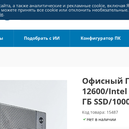
айта, а также аналитические и рекламные cookie, включая 
можете принять все cookie или отклонить необязательные.
ie
.
ры
Подобрать с ИИ
Конфигуратор ПК
Офисный ПК
12600/Intel
ГБ SSD/100
Код товара: 15487
Нет в наличии