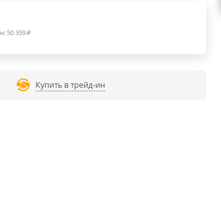
н:
50 359
₽
Купить в трейд-ин