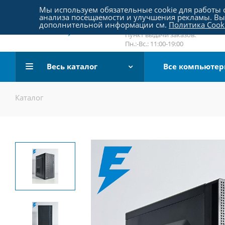
Пятницкое шоссе 18, пав. 267
Мы используем обязательные cookie для работы с
анализа посещаемости и улучшения рекламы. Вы 
email:
sale@pc-arena.ru
дополнительной информации см.
Политика Cook
Пн.:-Вс.: 10:00-20:00
Пункт выдачи заказов:
Пн.:-Вс.: 11:00-19:00
Весь каталог
Все компьюте
Каталог