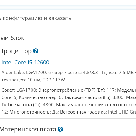
 конфигурацию и заказать
ый блок
Процессор
Intel Core i5-12600
Alder Lake, LGA1700, 6 ядер, частота 4.8/3.3 ГГц, кэш 7.5 МБ 
техпроцесс 10 нм, TDP 117W
Сокет
: LGA1700;
Энергопотребление (TDP) (Вт)
: 117;
Модель
Core i5;
Количество ядер
: 6;
Тактовая частота (Гц)
: 3300;
Мак
Turbo-частота (Гц)
: 4800;
Максимальное количество потоко
12;
Многопоточность
: Да;
Встроенная графика
: Intel UHD G
Материнская плата