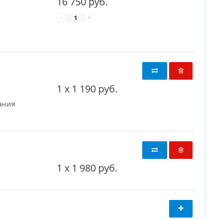
16 750 руб.
-
+
1
x
1 190 руб.
тания
1
x
1 980 руб.