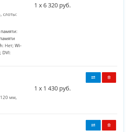
1
x
6 320 руб.
, слоты:
 памяти
:
памяти
th
: Нет;
Wi-
а;
DVI
:
1
x
1 430 руб.
 120 мм,