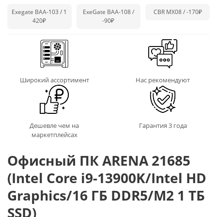
Exegate BAA-103 / 1
ExeGate BAA-108 /
CBR MX08 /
-170₽
420₽
-90₽
Широкий ассортимент
Нас рекомендуют
Дешевле чем на
Гарантия 3 года
маркетплейсах
Офисный ПК ARENA 21685
(Intel Core i9-13900K/Intel HD
Graphics/16 ГБ DDR5/M2 1 ТБ
SSD)