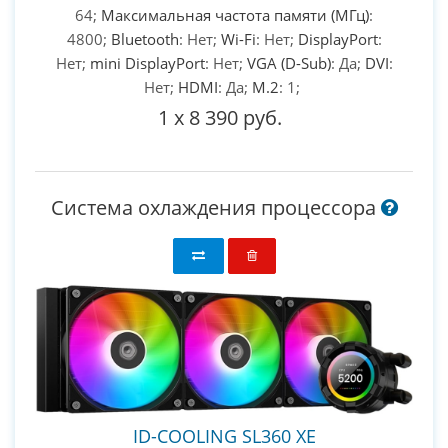
64;
Максимальная частота памяти (МГц)
:
4800;
Bluetooth
: Нет;
Wi-Fi
: Нет;
DisplayPort
:
Нет;
mini DisplayPort
: Нет;
VGA (D-Sub)
: Да;
DVI
:
Нет;
HDMI
: Да;
M.2
: 1;
1
x
8 390 руб.
Система охлаждения процессора
ID-COOLING SL360 XE