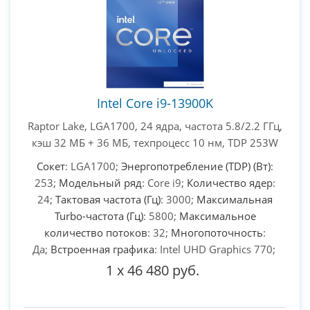
Intel Core i9-13900K
Raptor Lake, LGA1700, 24 ядра, частота 5.8/2.2 ГГц,
кэш 32 МБ + 36 МБ, техпроцесс 10 нм, TDP 253W
Сокет
: LGA1700;
Энергопотребление (TDP) (Вт)
:
253;
Модельный ряд
: Core i9;
Количество ядер
:
24;
Тактовая частота (Гц)
: 3000;
Максимальная
Turbo-частота (Гц)
: 5800;
Максимальное
количество потоков
: 32;
Многопоточность
:
Да;
Встроенная графика
: Intel UHD Graphics 770;
1
x
46 480 руб.