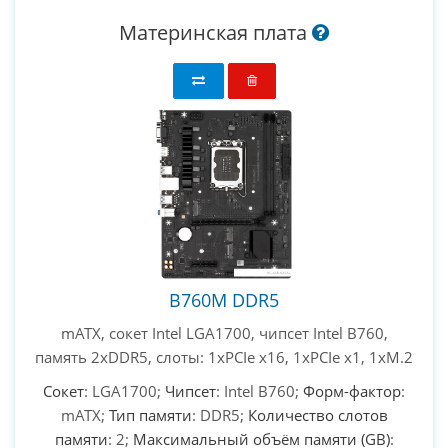
Материнская плата
B760M DDR5
mATX, сокет Intel LGA1700, чипсет Intel B760,
память 2xDDR5, слоты: 1xPCIe x16, 1xPCIe x1, 1xM.2
Сокет
: LGA1700;
Чипсет
: Intel B760;
Форм-фактор
:
mATX;
Тип памяти
: DDR5;
Количество слотов
памяти
: 2;
Максимальный объём памяти (GB)
: