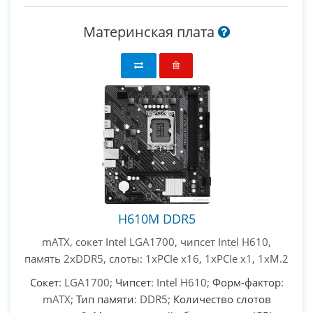
Материнская плата
H610M DDR5
mATX, сокет Intel LGA1700, чипсет Intel H610,
память 2xDDR5, слоты: 1xPCIe x16, 1xPCIe x1, 1xM.2
Сокет
: LGA1700;
Чипсет
: Intel H610;
Форм-фактор
:
mATX;
Тип памяти
: DDR5;
Количество слотов