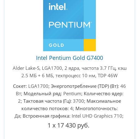
PC-Arena на карте Москвы — Яндекс Карты
Intel Pentium Gold G7400
Alder Lake-S, LGA1700, 2 ядра, частота 3.7 ГГц, кэш
2.5 МБ + 6 МБ, техпроцесс 10 нм, TDP 46W
Сокет
: LGA1700;
Энергопотребление (TDP) (Вт)
: 46
Вт;
Модельный ряд
: Pentium;
Количество ядер
:
2;
Тактовая частота (Гц)
: 3700;
Максимальное
количество потоков
: 4;
Многопоточность
:
Да;
Встроенная графика
: Intel UHD Graphics 710;
1
x
17 430 руб.