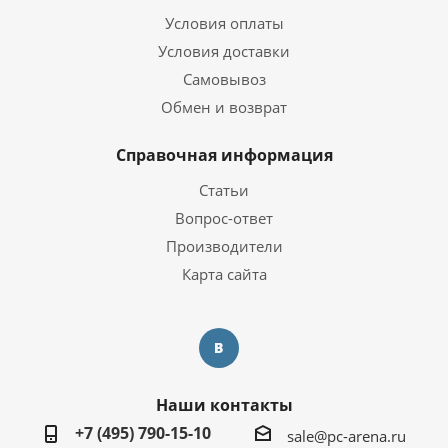
Видеокарта
Условия оплаты
Условия доставки
Видеокарта
Intel HD Graphics
Самовывоз
Тип видеокарты
Встроенная
Обмен и возврат
Объем видеопамяти
SMA
Справочная информация
Операционная система
Статьи
Операционная система
Windows 10 Pro Trial
Вопрос-ответ
Производители
Корпус
Карта сайта
Корпус
CBR MX08
Дополнительная информация
Перейти на страницу с
Наши контакты
Информация о гарантии
информацией о
гарантии
+7 (495) 790-15-10
sale@pc-arena.ru