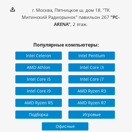
Компьютер собран в РФ
с использованием
комплектующих из
г. Москва, Пятницкое ш. дом 18. "ТК
Страна производитель
стран: Китай,
Митинский Радиорынок" павильон 267
"PC-
Индонезия, Малайзия,
Тайвань
ARENA"
, 2 этаж.
Популярные компьютеры:
Intel Celeron
Intel Pentium
AMD Athlon
Intel Core i3
Intel Core i5
Intel Core i7
Intel Core i9
AMD Ryzen R3
AMD Ryzen R5
AMD Ryzen R7
Подборка
Игровые
Офисные