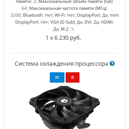
памяти
: 2;
Максимальный объём памяти (GB)
:
64;
Максимальная частота памяти (МГц)
:
3200;
Bluetooth
: Нет;
Wi-Fi
: Нет;
DisplayPort
: Да;
mini
DisplayPort
: Нет;
VGA (D-Sub)
: Да;
DVI
: Да;
HDMI
:
Да;
M.2
: 1;
1
x
6 230 руб.
Система охлаждения процессора