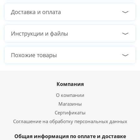
Оперативная память
16 ГБ
Тип памяти
DDR5
Доставка и оплата
Тактовая частота памяти
4800 МГц
Режим работы памяти
Двухканальный
Инструкции и файлы
Жёсткий диск
Похожие товары
Общий объем
1000 ГБ
накопителей HDD
Скорость вращения HDD
7200 об/мин.
Интерфейс подключения
SATA 6GB/s
HDD
Компания
О компании
Твердотельный накопитель SSD
Магазины
Общий объем
Сертификаты
512 ГБ
накопителей SSD
Соглашение на обработку персональных данных
Интерфейс подключения
SATA 6GB/s
SSD
Общая информация по оплате и доставке