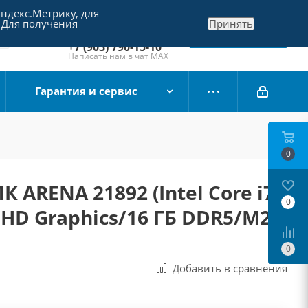
Яндекс.Метрику, для
+7 (495) 790-15-10
 Для получения
Принять
Отдел продаж
Заказать звонок
+7 (903) 790-15-10
Написать нам в чат MAX
Гарантия и сервис
0
 ARENA 21892 (Intel Core i7-
0
l HD Graphics/16 ГБ DDR5/M2 1
0
Добавить в сравнения