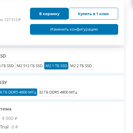
В корзину
Купить в 1 клик
н:
127 512
₽
Изменить конфигурацию
SSD
 ГБ SSD
M2 512 ГБ SSD
M2 1 ТБ SSD
M2 2 ТБ SSD
ОЗУ
6 ГБ DDR5 4800 МГц
32 ГБ DDR5 4800 МГц
стема
4 000 ₽
rial
0 ₽