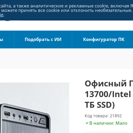
айта, а также аналитические и рекламные cookie, включая 
можете принять все cookie или отклонить необязательные.
ie
.
ры
Подобрать с ИИ
Конфигуратор ПК
Офисный ПК
13700/Inte
ТБ SSD)
Код товара: 21892
В наличии: Мало