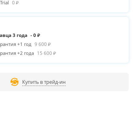
rial
0 ₽
авца 3 года
- 0 ₽
рантия +1 год
9 600 ₽
рантия +2 года
15 600 ₽
Купить в трейд-ин