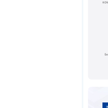
ко
Бе