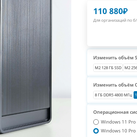
110 880
₽
Для организаций по б/
Изменить объём 
М2 128 ГБ SSD
M2 256
Изменить объём 
8 ГБ DDR5 4800 МГц
1
Операционная си
Windows 11 Pro
Windows 10 Pro T