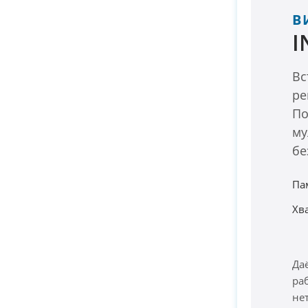
В
I
Вс
ре
По
му
бе
Па
Хв
Да
ра
не