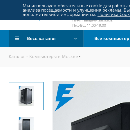
Пятницкое шоссе 18, пав. 267
Мы используем обязательные cookie для работы с
анализа посещаемости и улучшения рекламы. Вы 
email:
sale@pc-arena.ru
дополнительной информации см.
Политика Cook
Пн.:-Вс.: 10:00-20:00
Пункт выдачи заказов:
Пн.:-Вс.: 11:00-19:00
Весь каталог
Все компьюте
Каталог
-
Компьютеры в Москве