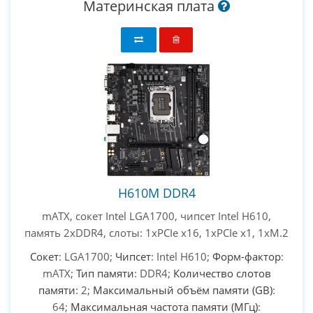
Материнская плата
H610M DDR4
mATX, сокет Intel LGA1700, чипсет Intel H610,
память 2xDDR4, слоты: 1xPCIe x16, 1xPCIe x1, 1xM.2
Сокет
: LGA1700;
Чипсет
: Intel H610;
Форм-фактор
:
mATX;
Тип памяти
: DDR4;
Количество слотов
памяти
: 2;
Максимальный объём памяти (GB)
:
64;
Максимальная частота памяти (МГц)
: