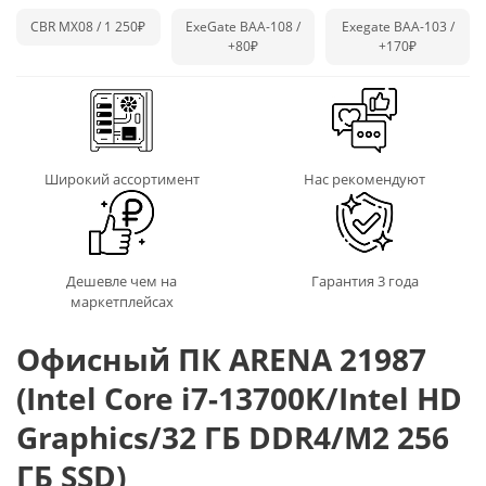
CBR MX08 / 1 250₽
ExeGate BAA-108 /
Exegate BAA-103 /
+80₽
+170₽
Широкий ассортимент
Нас рекомендуют
Дешевле чем на
Гарантия 3 года
маркетплейсах
Офисный ПК ARENA 21987
(Intel Core i7-13700K/Intel HD
Graphics/32 ГБ DDR4/M2 256
ГБ SSD)