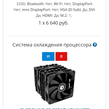
3200;
Bluetooth
: Нет;
Wi-Fi
: Нет;
DisplayPort
:
Нет;
mini DisplayPort
: Нет;
VGA (D-Sub)
: Да;
DVI
:
Да;
HDMI
: Да;
M.2
: 1;
1
x
6 640 руб.
Система охлаждения процессора