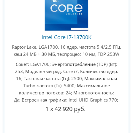
Intel Core i7-13700K
Raptor Lake, LGA1700, 16 ядер, частота 5.4/2.5 ГГц,
кэш 24 МБ + 30 МБ, техпроцесс 10 нм, TDP 253W
Сокет
: LGA1700;
Энергопотребление (TDP) (Вт)
:
253;
Модельный ряд
: Core i7;
Количество ядер
:
16;
Тактовая частота (Гц)
: 2500;
Максимальная
Turbo-частота (Гц)
: 5400;
Максимальное
количество потоков
: 24;
Многопоточность
:
Да;
Встроенная графика
: Intel UHD Graphics 770;
1
x
42 920 руб.