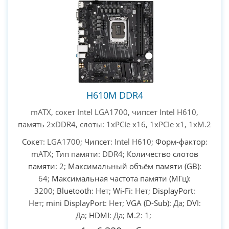
H610M DDR4
mATX, сокет Intel LGA1700, чипсет Intel H610,
память 2xDDR4, слоты: 1xPCIe x16, 1xPCIe x1, 1xM.2
Сокет
: LGA1700;
Чипсет
: Intel H610;
Форм-фактор
:
mATX;
Тип памяти
: DDR4;
Количество слотов
памяти
: 2;
Максимальный объём памяти (GB)
:
64;
Максимальная частота памяти (МГц)
:
3200;
Bluetooth
: Нет;
Wi-Fi
: Нет;
DisplayPort
:
Нет;
mini DisplayPort
: Нет;
VGA (D-Sub)
: Да;
DVI
:
Да;
HDMI
: Да;
M.2
: 1;