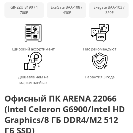
GINZZU B190 / 1
ExeGate BAA-108 /
Exegate BAA-103 /
700₽
-430₽
-350₽
Широкий ассортимент
Нас рекомендуют
Дешевле чем на
Гарантия 3 года
маркетплейсах
Офисный ПК ARENA 22066
(Intel Celeron G6900/Intel HD
Graphics/8 ГБ DDR4/M2 512
ГБ SSD)