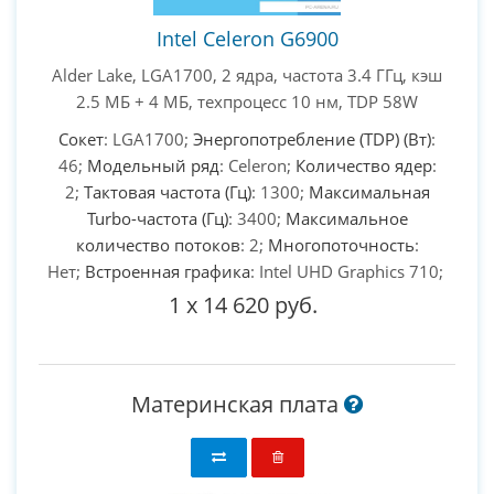
Intel Celeron G6900
Alder Lake, LGA1700, 2 ядра, частота 3.4 ГГц, кэш
2.5 МБ + 4 МБ, техпроцесс 10 нм, TDP 58W
Сокет
: LGA1700;
Энергопотребление (TDP) (Вт)
:
46;
Модельный ряд
: Celeron;
Количество ядер
:
2;
Тактовая частота (Гц)
: 1300;
Максимальная
Turbo-частота (Гц)
: 3400;
Максимальное
количество потоков
: 2;
Многопоточность
:
Нет;
Встроенная графика
: Intel UHD Graphics 710;
1
x
14 620 руб.
Материнская плата