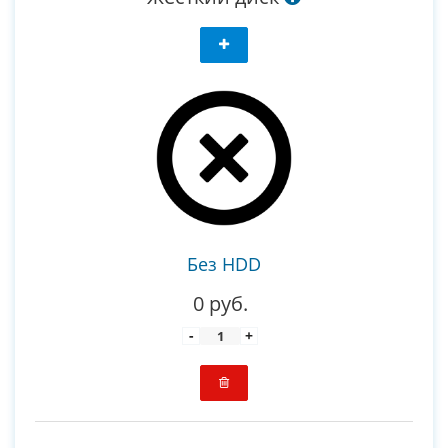
Без HDD
0 руб.
-
+