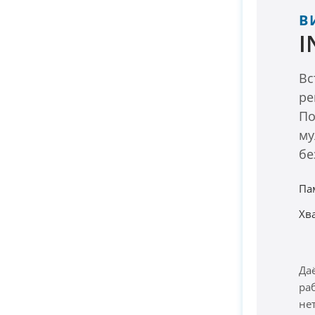
В
I
Вс
ре
По
му
бе
Па
Хв
Да
ра
не