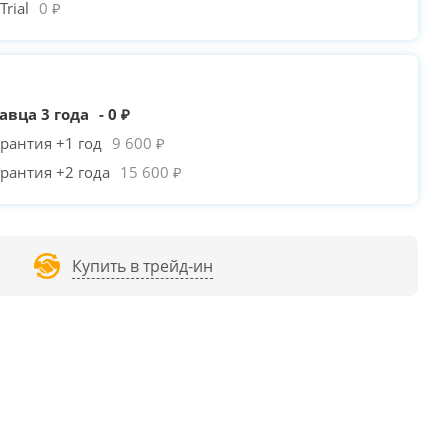
rial
0 ₽
авца 3 года
- 0 ₽
рантия +1 год
9 600 ₽
рантия +2 года
15 600 ₽
Купить в трейд-ин