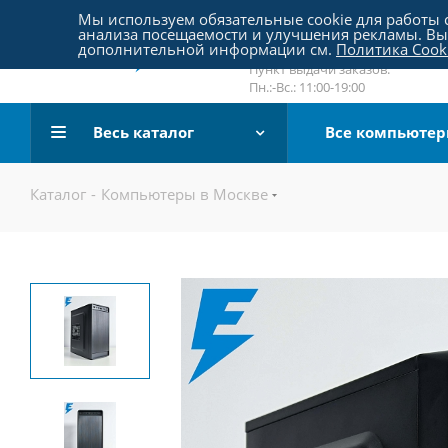
Пятницкое шоссе 18, пав. 267
Мы используем обязательные cookie для работы с
анализа посещаемости и улучшения рекламы. Вы 
email:
sale@pc-arena.ru
дополнительной информации см.
Политика Cook
Пн.:-Вс.: 10:00-20:00
Пункт выдачи заказов:
Пн.:-Вс.: 11:00-19:00
Весь каталог
Все компьюте
Каталог
-
Компьютеры в Москве