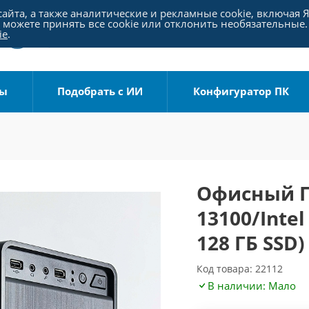
айта, а также аналитические и рекламные cookie, включая 
можете принять все cookie или отклонить необязательные.
ie
.
ры
Подобрать с ИИ
Конфигуратор ПК
Офисный ПК
13100/Inte
128 ГБ SSD)
Код товара: 22112
В наличии: Мало