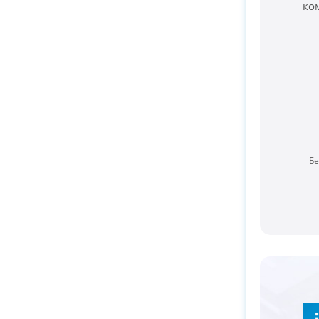
ко
Бе