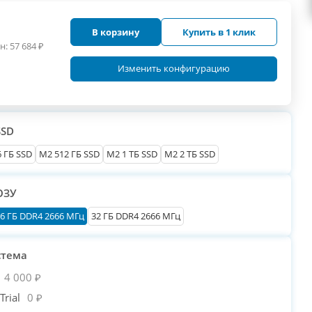
В корзину
Купить в 1 клик
н:
57 684
₽
Изменить конфигурацию
SSD
 ГБ SSD
M2 512 ГБ SSD
M2 1 ТБ SSD
M2 2 ТБ SSD
ОЗУ
6 ГБ DDR4 2666 МГц
32 ГБ DDR4 2666 МГц
стема
4 000 ₽
rial
0 ₽