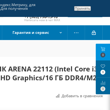
Яндекс.Метрику, для
+7 (495) 790-15-10
 Для получения
Принять
Отдел продаж
Заказать звонок
+7 (903) 790-15-10
Написать нам в чат MAX
Гарантия и сервис
0
 ARENA 22112 (Intel Core i3-
0
l HD Graphics/16 ГБ DDR4/M2
0
Добавить в сравнения