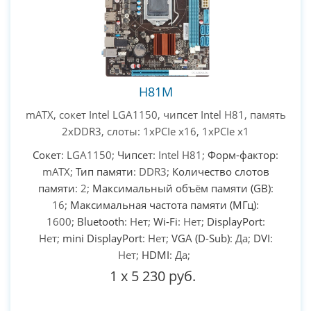
H81M
mATX, сокет Intel LGA1150, чипсет Intel H81, память
2xDDR3, слоты: 1xPCIe x16, 1xPCIe x1
Сокет
: LGA1150;
Чипсет
: Intel H81;
Форм-фактор
:
mATX;
Тип памяти
: DDR3;
Количество слотов
памяти
: 2;
Максимальный объём памяти (GB)
:
16;
Максимальная частота памяти (МГц)
:
1600;
Bluetooth
: Нет;
Wi-Fi
: Нет;
DisplayPort
:
Нет;
mini DisplayPort
: Нет;
VGA (D-Sub)
: Да;
DVI
:
Нет;
HDMI
: Да;
1
x
5 230 руб.