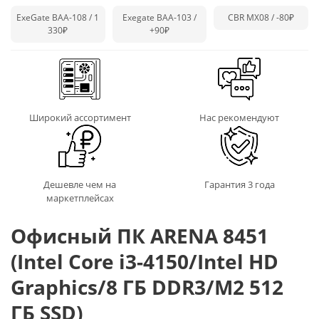
ExeGate BAA-108 / 1
Exegate BAA-103 /
CBR MX08 /
-80₽
330₽
+90₽
Широкий ассортимент
Нас рекомендуют
Дешевле чем на
Гарантия 3 года
маркетплейсах
Офисный ПК ARENA 8451
(Intel Core i3-4150/Intel HD
Graphics/8 ГБ DDR3/M2 512
ГБ SSD)