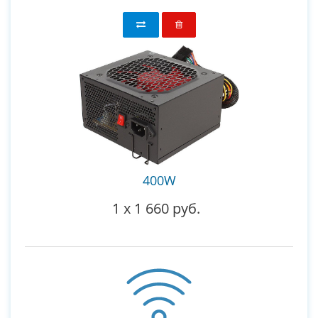
400W
1
x
1 660 руб.