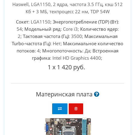
Haswell, LGA1150, 2 ядра, частота 3.5 ГГц, кэш 512
Кб + 3 МБ, техпроцесс 22 нм, TDP 54W
Сокет
: LGA1150;
Энергопотребление (TDP) (Вт)
:
54;
Модельный ряд
: Core i3;
Количество ядер
:
2;
Тактовая частота (Гц)
: 3500;
Максимальная
Turbo-частота (Гц)
: Нет;
Максимальное количество
потоков
: 4;
Многопоточность
: Да;
Встроенная
графика
: Intel HD Graphics 4400;
1
x
1 420 руб.
Материнская плата