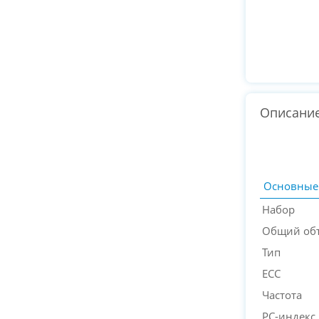
Описани
Основные
Набор
Общий об
Тип
ECC
Частота
PC-индекс