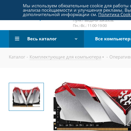
Пятницкое шоссе 18, пав. 267
Мы используем обязательные cookie для работы с
анализа посещаемости и улучшения рекламы. Вы 
email:
sale@pc-arena.ru
дополнительной информации см.
Политика Cook
Пн.:-Вс.: 10:00-20:00
Пункт выдачи заказов:
Пн.:-Вс.: 11:00-19:00
Весь каталог
Все компьюте
Каталог
-
Комплектующие для компьютера
-
Оператив