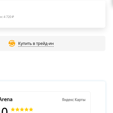
н:
4 720
₽
Купить в трейд-ин