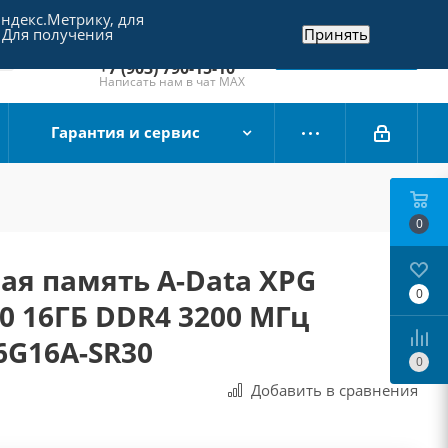
Яндекс.Метрику, для
+7 (495) 790-15-10
 Для получения
Принять
Отдел продаж
Заказать звонок
+7 (903) 790-15-10
Написать нам в чат MAX
Гарантия и сервис
0
ая память A-Data XPG
0
 16ГБ DDR4 3200 МГц
6G16A-SR30
0
Добавить в сравнения