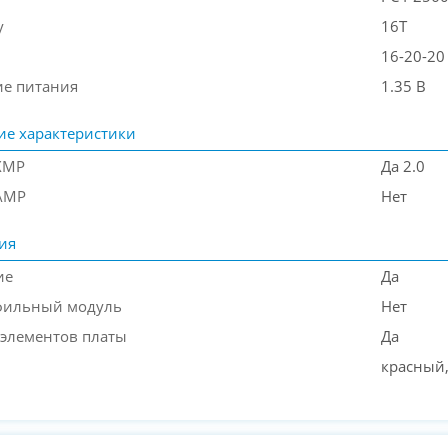
y
16T
16-20-20
е питания
1.35 В
ие характеристики
XMP
Да 2.0
AMP
Нет
ия
ие
Да
фильный модуль
Нет
 элементов платы
Да
красный