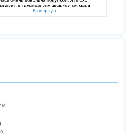
Развернуть
ь
IMM
ц
00