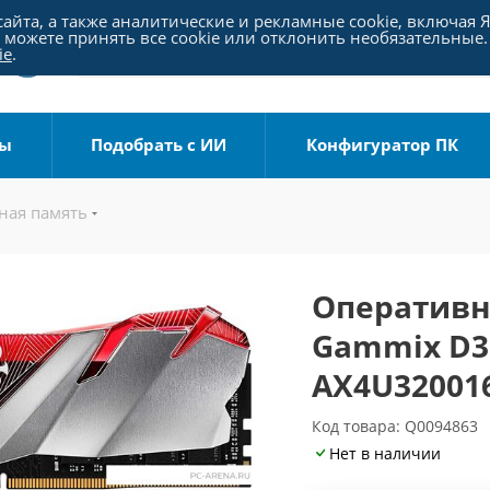
айта, а также аналитические и рекламные cookie, включая 
можете принять все cookie или отклонить необязательные.
ie
.
ры
Подобрать с ИИ
Конфигуратор ПК
ная память
Оперативн
Gammix D30
AX4U32001
Код товара: Q0094863
Нет в наличии