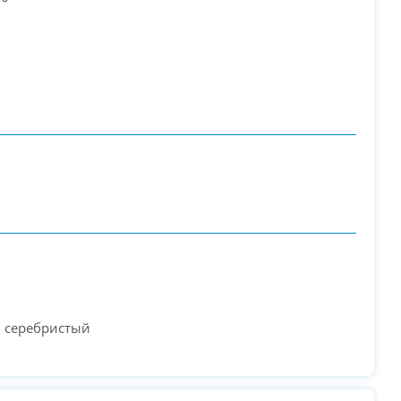
PC-Arena на карте Москвы — Яндекс Карты
, серебристый