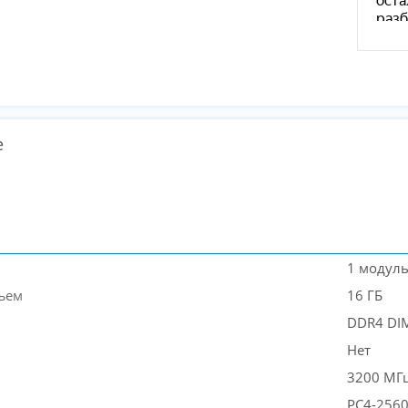
е
1 модул
ъем
16 ГБ
DDR4 D
Нет
3200 МГ
PC4-256