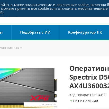
айта, а также аналитические и рекламные cookie, включая 
можете принять все cookie или отклонить необязательные.
ie
.
ры
Подобрать с ИИ
Конфигуратор ПК
ная память
Оперативн
Spectrix D
AX4U360032
Код товара: Q0094196
Нет в наличии