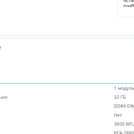
е
1 модул
ъем
32 ГБ
DDR4 D
Нет
3600 МГ
PC4-288