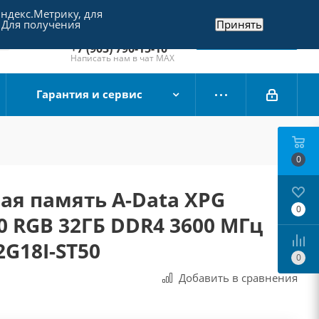
Яндекс.Метрику, для
+7 (495) 790-15-10
 Для получения
Принять
Отдел продаж
Заказать звонок
+7 (903) 790-15-10
Написать нам в чат MAX
Гарантия и сервис
0
ая память A-Data XPG
0
50 RGB 32ГБ DDR4 3600 МГц
G18I-ST50
0
Добавить в сравнения