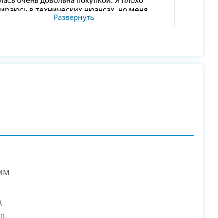
Развернуть
ь
IMM
ц
00