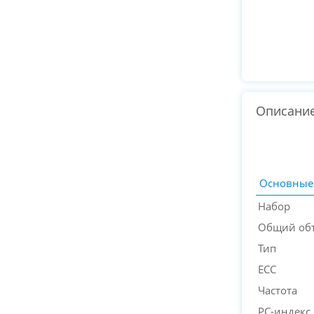
Описани
Основные
Набор
Общий об
Тип
ECC
Частота
PC-индекс