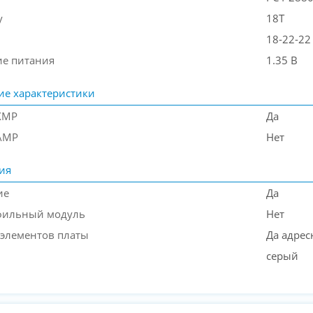
y
18T
18-22-22
е питания
1.35 В
ие характеристики
XMP
Да
AMP
Нет
ия
ие
Да
фильный модуль
Нет
 элементов платы
Да адрес
серый