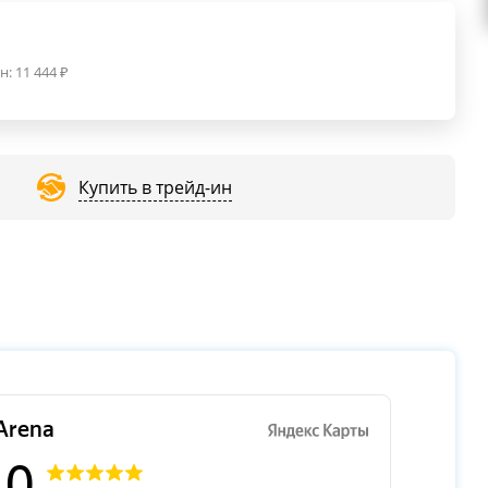
н:
11 444
₽
Купить в трейд-ин