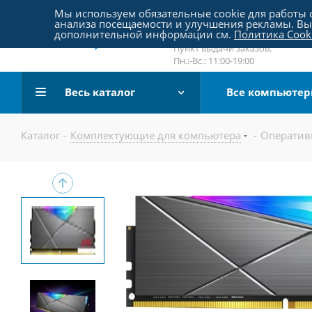
Пятницкое шоссе 18, пав. 267
Мы используем обязательные cookie для работы с
анализа посещаемости и улучшения рекламы. Вы 
email:
sale@pc-arena.ru
дополнительной информации см.
Политика Cook
Пн.:-Вс.: 10:00-20:00
Пункт выдачи заказов:
Пн.:-Вс.: 11:00-19:00
Весь каталог
Все компьюте
Каталог
-
Комплектующие для компьютера
-
Оператив