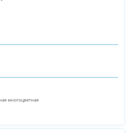
PC-Arena на карте Москвы — Яндекс Карты
ная многоцветная