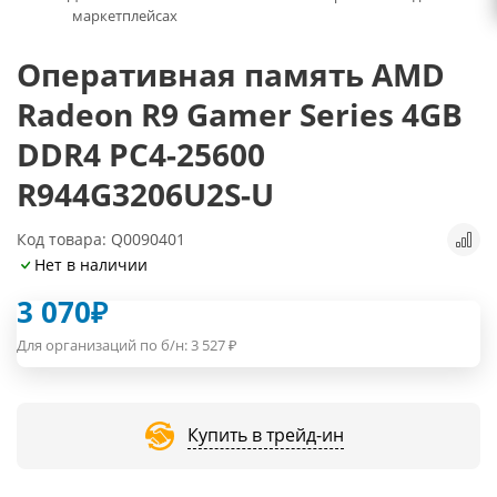
маркетплейсах
Оперативная память AMD
Radeon R9 Gamer Series 4GB
DDR4 PC4-25600
R944G3206U2S-U
Код товара: Q0090401
Нет в наличии
3 070
₽
Для организаций по б/н:
3 527
₽
Купить в трейд-ин