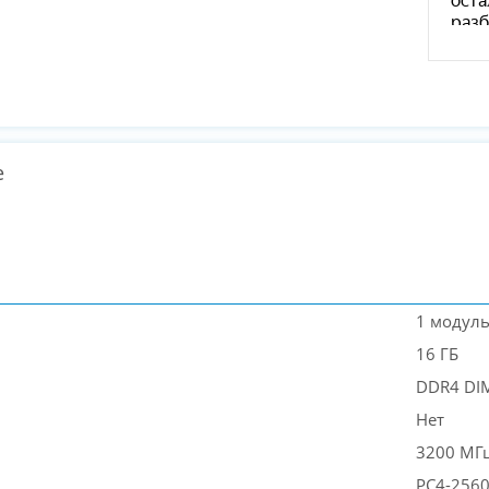
е
1 модул
16 ГБ
DDR4 D
Нет
3200 МГ
PC4-256