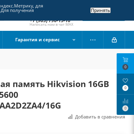
Яндекс.Метрику, для
+7 (495) 790-15-10
 Для получения
Принять
Отдел продаж
Заказать звонок
+7 (903) 790-15-10
Написать нам в чат MAX
Гарантия и сервис
0
я память Hikvision 16GB
0
5600
AA2D2ZA4/16G
0
Добавить в сравнения