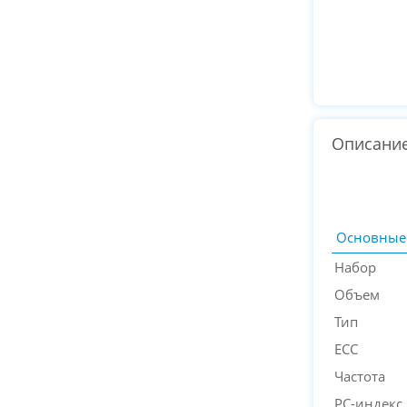
Описани
Основные
Набор
Объем
Тип
ECC
Частота
PC-индекс