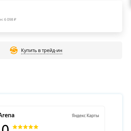
н:
6 098
₽
Купить в трейд-ин