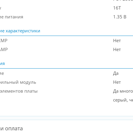
y
16T
е питания
1.35 В
ие характеристики
XMP
Нет
AMP
Нет
ия
ие
Да
фильный модуль
Нет
 элементов платы
Да мног
серый, 
 и оплата