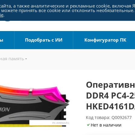
айта, а также аналитические и рекламные cookie, включая 
можете принять все cookie или отклонить необязательные.
ie
.
ры
Подобрать с ИИ
Конфигуратор ПК
ная память
Оперативна
DDR4 PC4-2
HKED4161D
Код товара: Q0092677
Нет в наличии