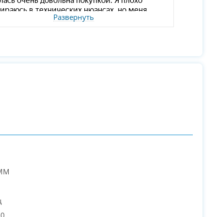
Развернуть
ь
IMM
ц
00