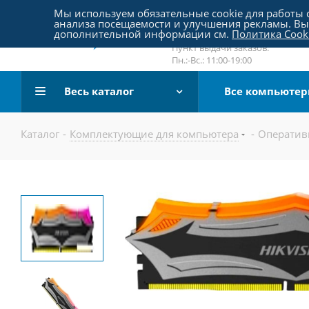
Пятницкое шоссе 18, пав. 267
Мы используем обязательные cookie для работы с
анализа посещаемости и улучшения рекламы. Вы 
email:
sale@pc-arena.ru
дополнительной информации см.
Политика Cook
Пн.:-Вс.: 10:00-20:00
Пункт выдачи заказов:
Пн.:-Вс.: 11:00-19:00
Весь каталог
Все компьюте
Каталог
-
Комплектующие для компьютера
-
Оператив