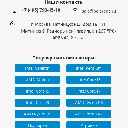
Наши контакты
+7 (495) 790-15-10
sale@pc-arena.ru
г. Москва, Пятницкое ш. дом 18. "ТК
Митинский Радиорынок" павильон 267
"PC-
ARENA"
, 2 этаж.
Популярные компьютеры:
Intel Celeron
Intel Pentium
AMD Athlon
Intel Core i3
Intel Core i5
Intel Core i7
Intel Core i9
AMD Ryzen R3
AMD Ryzen R5
AMD Ryzen R7
Подборка
Игровые