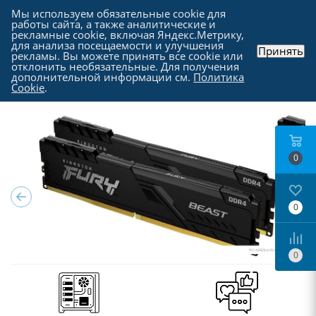
Мы используем обязательные cookie для
работы сайта, а также аналитические и
рекламные cookie, включая Яндекс.Метрику,
для анализа посещаемости и улучшения
Принять
рекламы. Вы можете принять все cookie или
Каталог
-
Комплектующие для компьютера
-
отклонить необязательные. Для получения
Оперативная память
дополнительной информации см.
Политика
Cookie
.
0
0
0