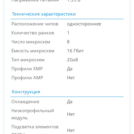
Технические характеристики
Расположение чипов
одностороннее
Количество ранков
1
Число микросхем
8
Ёмкость микросхем
16 Гбит
Тип микросхем
2Gx8
Профили XMP
Да
Профили AMP
Нет
Конструкция
Охлаждение
Да
Низкопрофильный
Нет
модуль
Подсветка элементов
Нет
платы