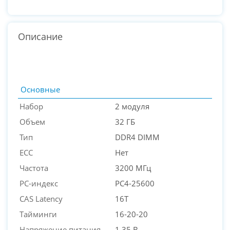
Описание
Основные
Набор
2 модуля
Объем
32 ГБ
Тип
DDR4 DIMM
ECC
Нет
Частота
3200 МГц
PC-индекс
PC4-25600
PC-Arena на карте Москвы — Яндекс Карты
CAS Latency
16T
Тайминги
16-20-20
Напряжение питания
1.35 В