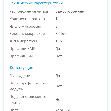
Технические характеристики
Расположение чипов
одностороннее
Количество ранков
1
Число микросхем
8
Ёмкость микросхем
8 Гбит
Тип микросхем
1Gx8
Профили XMP
Да
Профили AMP
Нет
Конструкция
Охлаждение
Да
Низкопрофильный
Нет
модуль
Подсветка элементов
Нет
платы
Цвет
черный