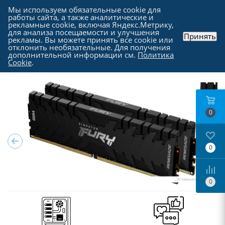
Мы используем обязательные cookie для
работы сайта, а также аналитические и
рекламные cookie, включая Яндекс.Метрику,
для анализа посещаемости и улучшения
Принять
рекламы. Вы можете принять все cookie или
Каталог
-
Комплектующие для компьютера
-
отклонить необязательные. Для получения
Оперативная память
дополнительной информации см.
Политика
Cookie
.
0
0
0