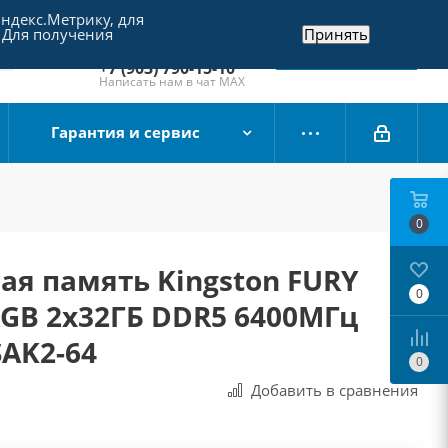
Яндекс.Метрику, для
+7 (495) 790-15-10
 Для получения
Принять
Отдел продаж
Заказать звонок
+7 (903) 790-15-10
Написать нам в чат MAX
Гарантия и сервис
0
я память Kingston FURY
0
GB 2x32ГБ DDR5 6400МГц
AK2-64
0
Добавить в сравнения