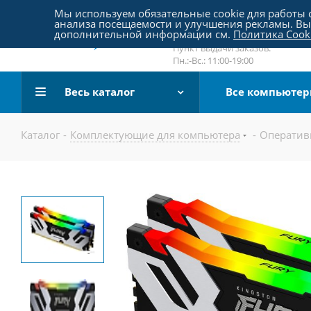
Пятницкое шоссе 18, пав. 267
Мы используем обязательные cookie для работы с
анализа посещаемости и улучшения рекламы. Вы 
email:
sale@pc-arena.ru
дополнительной информации см.
Политика Cook
Пн.:-Вс.: 10:00-20:00
Пункт выдачи заказов:
Пн.:-Вс.: 11:00-19:00
Весь каталог
Все компьюте
Каталог
-
Комплектующие для компьютера
-
Оператив