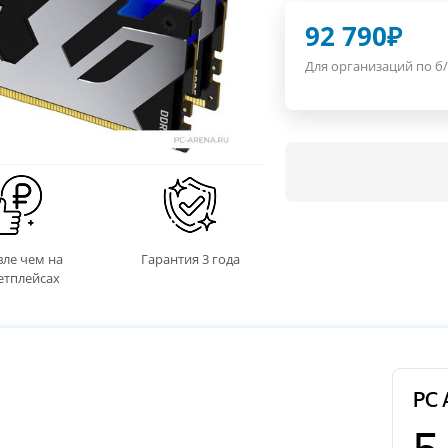
92 790
₽
Для организаций по б/
ле чем на
Гарантия 3 года
етплейсах