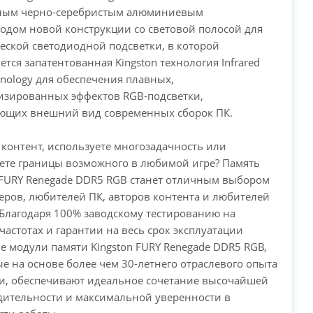
ным черно-серебристым алюминиевым
PC-Arena на карте Москвы — Яндекс Карты
одом новой конструкции со световой полосой для
ской светодиодной подсветки, в которой
ется запатентованная Kingston технология Infrared
hnology для обеспечения плавных,
изированных эффектов RGB-подсветки,
ющих внешний вид современных сборок ПК.
 контент, используете многозадачность или
ете границы возможного в любимой игре? Память
 FURY Renegade DDR5 RGB станет отличным выбором
еров, любителей ПК, авторов контента и любителей
 Благодаря 100% заводскому тестированию на
частотах и гарантии на весь срок эксплуатации
 модули памяти Kingston FURY Renegade DDR5 RGB,
е на основе более чем 30-летнего отраслевого опыта
и, обеспечивают идеальное сочетание высочайшей
дительности и максимальной уверенности в