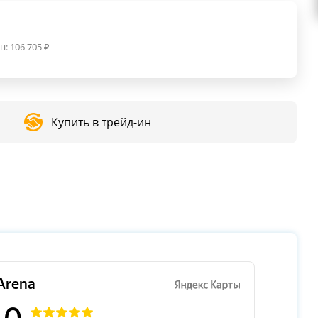
н:
106 705
₽
Купить в трейд-ин