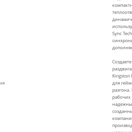
компакт
теплоотв
динамиче
использу
Sync Tec
синхрон
дополня
Создаете
раздвига
Kingston
ия
для гейм
разгона.
рабочих 
надежные
созданны
компани
произво