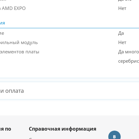
а AMD EXPO
Нет
ия
ие
Да
фильный модуль
Нет
 элементов платы
Да много
серебри
 и оплата
я по
Справочная информация