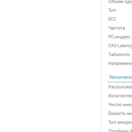
Объем одн
Тип
ECC
Частота
PC-индекс
CAS Latenc
Тайминги
Напряжени
Техническ
Расположе
Количеств
Число мик
Ёмкость м
Тип микро
Профили 