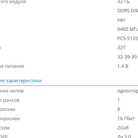
ого модуля
32 ГБ
DDR5 D
Нет
6400 МГ
PC5-512
y
32T
32-39-39
е питания
1.4 В
ие характеристики
ние чипов
односто
о ранков
1
росхем
8
икросхем
16 Гбит
схем
2Gx8
XMP
Да 3.0