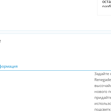
е
формация
Задайте 
Renegade
высочай
нового п
придайте
использо
подсветк