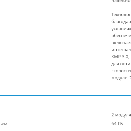
надежно
Технолог
благода
условиях
обеспече
включае
интеграл
XMP 3.0
для опт
скоросте
модуле 
2 модуля
ъем
64 ГБ