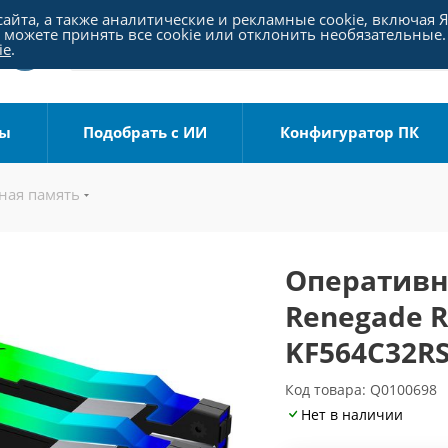
айта, а также аналитические и рекламные cookie, включая 
можете принять все cookie или отклонить необязательные.
ie
.
ры
Подобрать с ИИ
Конфигуратор ПК
ная память
Оперативна
Renegade R
KF564C32RS
Код товара: Q0100698
Нет в наличии