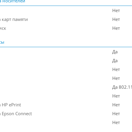
 носителей
Нет
 карт памяти
Нет
иск
Нет
сы
Да
Да
Нет
Нет
Да 802.1
Нет
HP ePrint
Нет
 Epson Connect
Нет
Нет