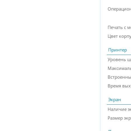
Операцион
Печать с 
Цвет корп
Принтер
Уровень ш
Максималь
Встроенны
Время вых
Экран
Наличие э
Размер эк