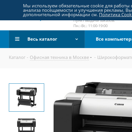
Пятницкое шоссе 18, пав. 267
Мы используем обязательные cookie для работы с
анализа посещаемости и улучшения рекламы. Вы 
email:
sale@pc-arena.ru
дополнительной информации см.
Политика Cook
Пн.:-Вс.: 10:00-20:00
Пункт выдачи заказов:
Пн.:-Вс.: 11:00-19:00
Весь каталог
Все компьюте
Каталог
-
Офисная техника в Москве
-
Широкоформатн