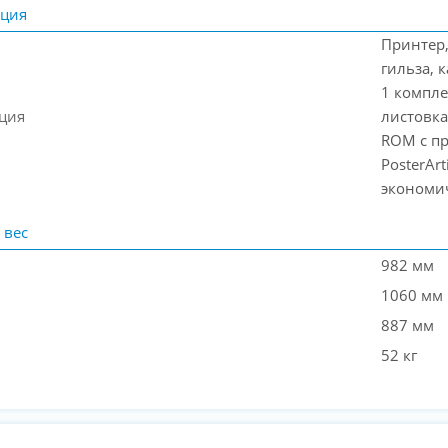
ация
Принтер,
гильза, 
1 компле
ция
листовка
ROM с п
PosterArt
экономич
 вес
982 мм
1060 мм
887 мм
52 кг