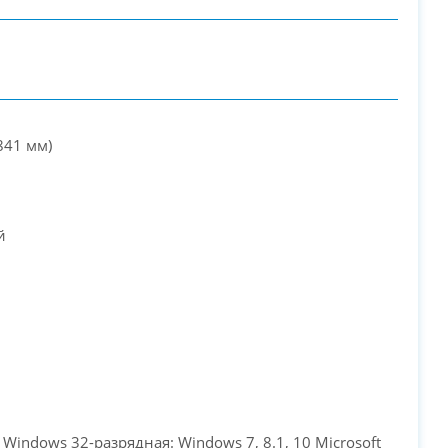
841 мм)
PC-Arena на карте Москвы — Яндекс Карты
й
t Windows 32-разрядная: Windows 7, 8.1, 10 Microsoft