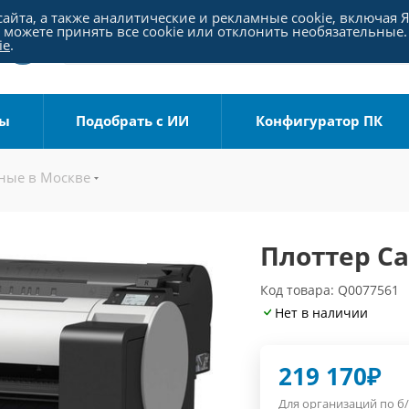
айта, а также аналитические и рекламные cookie, включая 
можете принять все cookie или отклонить необязательные.
ie
.
ры
Подобрать с ИИ
Конфигуратор ПК
ые в Москве
Плоттер C
Код товара: Q0077561
Нет в наличии
219 170
₽
Для организаций по б/