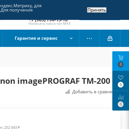
Яндекс.Метрику, для
+7 (495) 790-15-10
 Для получения
Принять
Отдел продаж
Заказать звонок
+7 (903) 790-15-10
Написать нам в чат MAX
Гарантия и сервис
0
anon imagePROGRAF TM-200
0
Добавить в сравнения
0
н:
252 043
₽