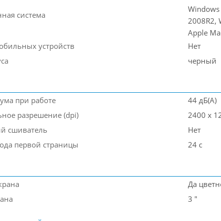
Windows 
ная система
2008R2, 
Apple Ma
мобильных устройств
Нет
уса
черный
ума при работе
44 дБ(А)
ное разрешение (dpi)
2400 x 1
й сшиватель
Нет
ода первой страницы
24 с
крана
Да цвет
рана
3 "