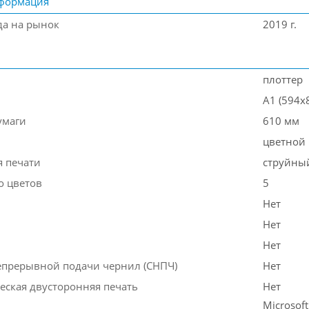
формация
да на рынок
2019 г.
плоттер
A1 (594x
умаги
610 мм
цветной
я печати
струйны
о цветов
5
Нет
Нет
Нет
епрерывной подачи чернил (СНПЧ)
Нет
еская двусторонняя печать
Нет
Microsof