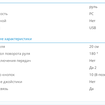
руль
ость
PC
дной
Нет
с
USB
ие характеристики
уля
20 см
ол поворота руля
180 °
ключения передач
Нет
Да 2
о кнопок
10 (8-по
е джойстики
Нет
связь
Да