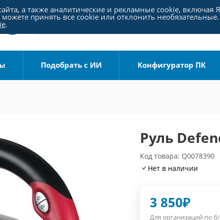
айта, а также аналитические и рекламные cookie, включая 
можете принять все cookie или отклонить необязательные.
ie
.
ры
Подобрать с ИИ
Конфигуратор ПК
Руль Defen
Код товара: Q0078390
Нет в наличии
3 850
₽
Для организаций по б/