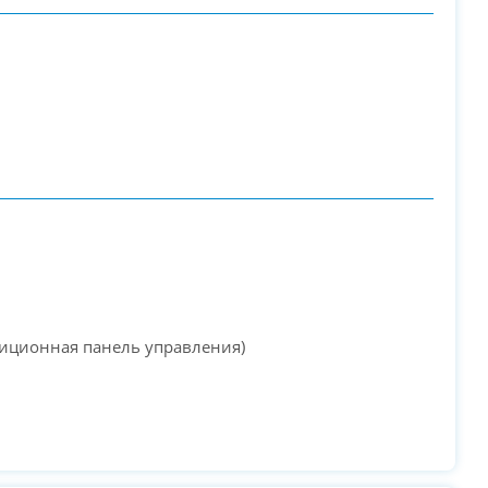
PC-Arena на карте Москвы — Яндекс Карты
зиционная панель управления)