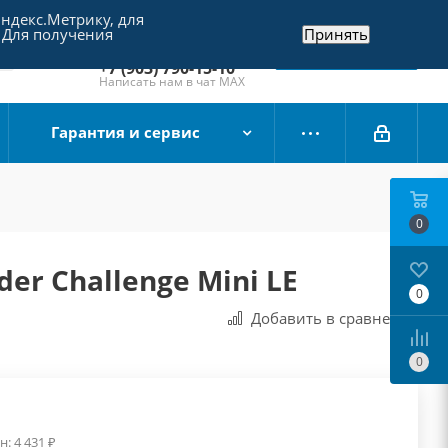
Яндекс.Метрику, для
+7 (495) 790-15-10
 Для получения
Принять
Отдел продаж
Заказать звонок
+7 (903) 790-15-10
Написать нам в чат MAX
Гарантия и сервис
0
der Challenge Mini LE
0
Добавить в сравнения
0
н:
4 431
₽