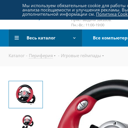
Пятницкое шоссе 18, пав. 267
Мы используем обязательные cookie для работы с
анализа посещаемости и улучшения рекламы. Вы 
email:
sale@pc-arena.ru
дополнительной информации см.
Политика Cook
Пн.:-Вс.: 10:00-20:00
Пункт выдачи заказов:
Пн.:-Вс.: 11:00-19:00
Весь каталог
Все компьюте
Каталог
-
Периферия
-
Игровые геймпады