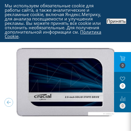
Мы используем обязательные cookie для
работы сайта, а также аналитические и
рекламные cookie, включая Яндекс.Метрику,
для анализа посещаемости и улучшения
Принять
рекламы. Вы можете принять все cookie или
Каталог
-
Комплектующие для компьютера
-
отклонить необязательные. Для получения
SSD накопители SATA | mSATA | PCI-E
дополнительной информации см.
Политика
Cookie
.
0
0
0