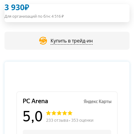
3 930
₽
Для организаций по б/н:
4 516
₽
Купить в трейд-ин