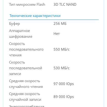
PC-Arena на карте Москвы — Яндекс Карты
Тип микросхем Flash
3D TLC NAND
Технические характеристики
Буфер
256 МБ
Аппаратное
Нет
шифрование
Скорость
последовательного
550 МБ/с
чтения
Скорость
последовательной
530 МБ/с
записи
Средняя скорость
97 000 IOps
случайного чтения
Средняя скорость
89 000 IOps
случайной записи
Энергопотребление