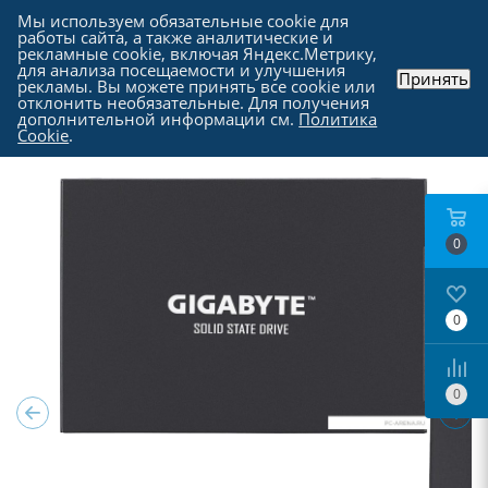
Мы используем обязательные cookie для
работы сайта, а также аналитические и
рекламные cookie, включая Яндекс.Метрику,
для анализа посещаемости и улучшения
Принять
рекламы. Вы можете принять все cookie или
Каталог
-
Комплектующие для компьютера
-
отклонить необязательные. Для получения
SSD накопители SATA | mSATA | PCI-E
дополнительной информации см.
Политика
Cookie
.
0
0
0