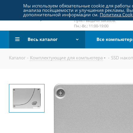
Пятницкое шоссе 18, пав. 267
Мы используем обязательные cookie для работы с
анализа посещаемости и улучшения рекламы. Вы 
email:
sale@pc-arena.ru
дополнительной информации см.
Политика Cook
Пн.:-Вс.: 10:00-20:00
Пункт выдачи заказов:
Пн.:-Вс.: 11:00-19:00
Весь каталог
Все компьюте
Каталог
-
Комплектующие для компьютера
-
SSD накоп