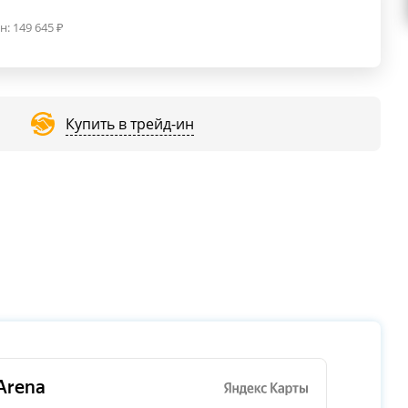
н:
149 645
₽
Купить в трейд-ин