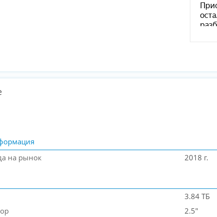
е
формация
да на рынок
2018 г.
3.84 ТБ
тор
2.5"