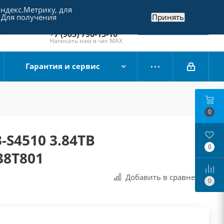
Яндекс.Метрику, для
+7 (495) 790-15-10
 Для получения
Принять
Отдел продаж
Заказать звонок
+7 (903) 790-15-10
Написать нам в чат MAX
Гарантия и сервис
0
3-S4510 3.84TB
0
38T801
Добавить в сравнения
0