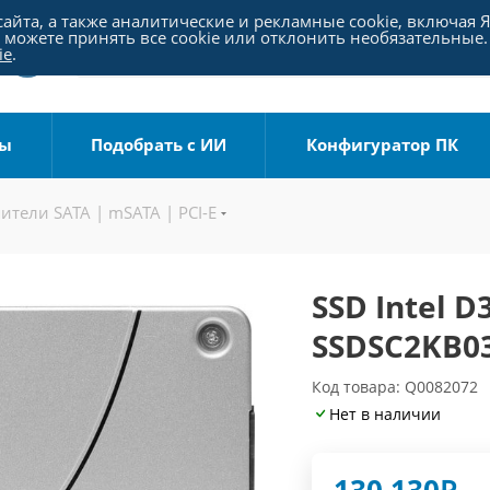
айта, а также аналитические и рекламные cookie, включая 
можете принять все cookie или отклонить необязательные.
ie
.
ры
Подобрать с ИИ
Конфигуратор ПК
ители SATA | mSATA | PCI-E
SSD Intel D
SSDSC2KB0
Код товара: Q0082072
Нет в наличии