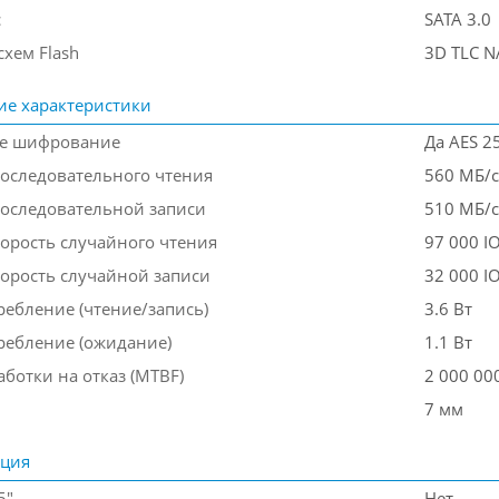
с
SATA 3.0
хем Flash
3D TLC 
ие характеристики
ое шифрование
Да AES 2
последовательного чтения
560 МБ/с
последовательной записи
510 МБ/с
корость случайного чтения
97 000 I
корость случайной записи
32 000 I
ребление (чтение/запись)
3.6 Вт
ребление (ожидание)
1.1 Вт
ботки на отказ (МТBF)
2 000 00
7 мм
ация
5"
Нет