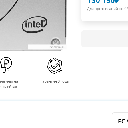
130 130
₽
Для организаций по б/
ле чем на
Гарантия 3 года
етплейсах