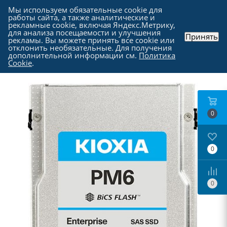
Мы используем обязательные cookie для
работы сайта, а также аналитические и
рекламные cookie, включая Яндекс.Метрику,
для анализа посещаемости и улучшения
Принять
рекламы. Вы можете принять все cookie или
Каталог
-
Комплектующие для компьютера
-
отклонить необязательные. Для получения
SSD накопители SATA | mSATA | PCI-E
дополнительной информации см.
Политика
Cookie
.
0
0
0