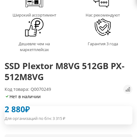
Широкий ассортимент
Нас рекомендуют
Дешевле чем на
Гарантия 3 года
маркетплейсах
SSD Plextor M8VG 512GB PX-
512M8VG
Код товара: Q0070249
Нет в наличии
2 880
₽
Для организаций по б/н:
3 315
₽