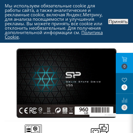
Мы используем обязательные cookie для
работы сайта, а также аналитические и
рекламные cookie, включая Яндекс.Метрику,
для анализа посещаемости и улучшения
Принять
рекламы. Вы можете принять все cookie или
Каталог
-
Комплектующие для компьютера
-
отклонить необязательные. Для получения
SSD накопители SATA | mSATA | PCI-E
дополнительной информации см.
Политика
Cookie
.
0
0
0