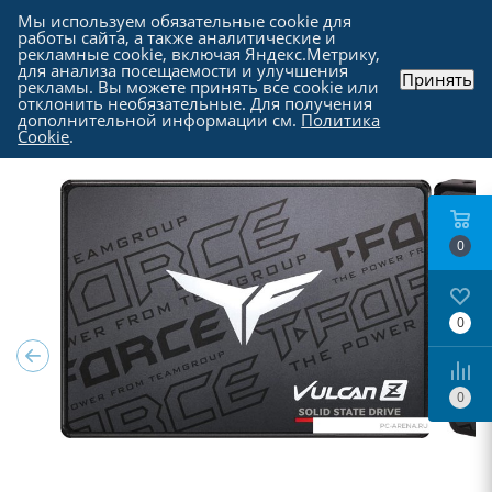
Мы используем обязательные cookie для
работы сайта, а также аналитические и
рекламные cookie, включая Яндекс.Метрику,
для анализа посещаемости и улучшения
Принять
рекламы. Вы можете принять все cookie или
Каталог
-
Комплектующие для компьютера
-
отклонить необязательные. Для получения
SSD накопители SATA | mSATA | PCI-E
дополнительной информации см.
Политика
Cookie
.
0
0
0