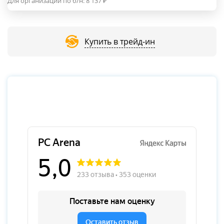
Для организаций по б/н:
8 137
₽
Купить в трейд-ин