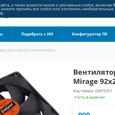
айта, а также аналитические и рекламные cookie, включая 
можете принять все cookie или отклонить необязательные.
ie
.
ры
Подобрать с ИИ
Конфигуратор ПК
оры для корпуса компьютера
Вентилятор
Mirage 92x
Код товара: Q0076357
Есть в наличии