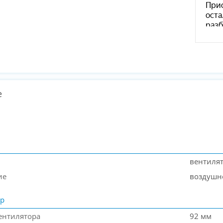
е
вентилят
ие
воздушн
ор
ентилятора
92 мм