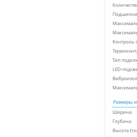
Количеств
Подшипни
Максималь
Максимал
Контроль 
Термоконт
Тип подкл
LED-подсв
Виброизо
Максимал
Размеры и
Ширина
Глубина
Высота (т