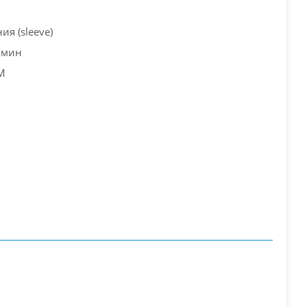
PC-Arena на карте Москвы — Яндекс Карты
ия (sleeve)
/мин
M