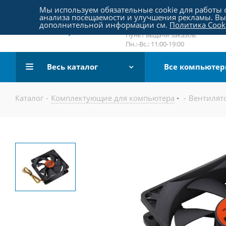
Пятницкое шоссе 18, пав. 267
Мы используем обязательные cookie для работы с
анализа посещаемости и улучшения рекламы. Вы 
email:
sale@pc-arena.ru
дополнительной информации см.
Политика Cook
Пн.:-Вс.: 10:00-20:00
Пункт выдачи заказов:
Пн.:-Вс.: 11:00-19:00
Весь каталог
Все компьюте
Каталог
-
Комплектующие для компьютера
-
Вентилят