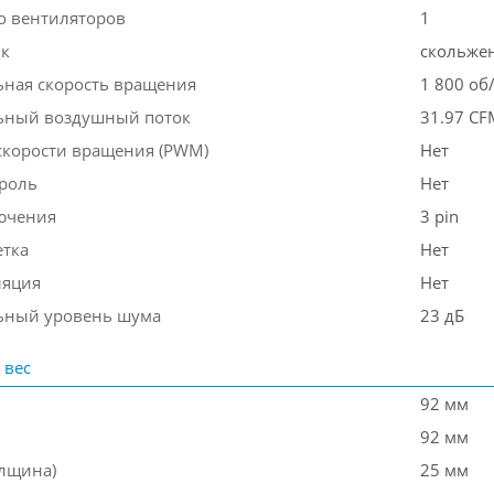
о вентиляторов
1
к
скольжен
ная скорость вращения
1 800 об
ьный воздушный поток
31.97 CF
скорости вращения (PWM)
Нет
роль
Нет
ючения
3 pin
етка
Нет
ляция
Нет
ьный уровень шума
23 дБ
 вес
92 мм
92 мм
олщина)
25 мм