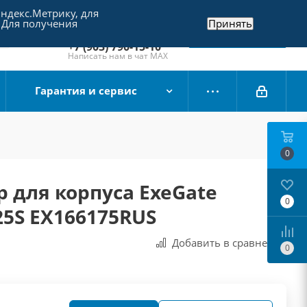
Яндекс.Метрику, для
+7 (495) 790-15-10
 Для получения
Принять
Отдел продаж
Заказать звонок
+7 (903) 790-15-10
Написать нам в чат MAX
Гарантия и сервис
0
 для корпуса ExeGate
0
25S EX166175RUS
Добавить в сравнения
0