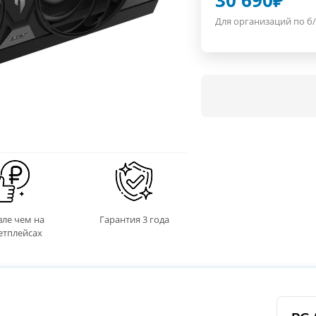
30 690
₽
Для организаций по б/
ле чем на
Гарантия 3 года
етплейсах