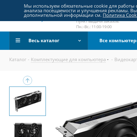
Пятницкое шоссе 18, пав. 267
Мы используем обязательные cookie для работы с
анализа посещаемости и улучшения рекламы. Вы 
email:
sale@pc-arena.ru
дополнительной информации см.
Политика Cook
Пн.:-Вс.: 10:00-20:00
Пункт выдачи заказов:
Пн.:-Вс.: 11:00-19:00
Весь каталог
Все компьюте
Каталог
-
Комплектующие для компьютера
-
Видеокар