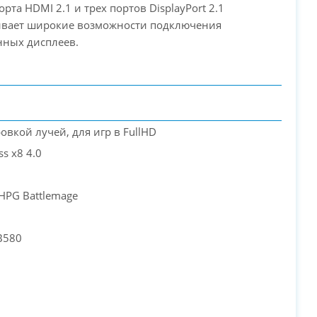
орта HDMI 2.1 и трех портов DisplayPort 2.1
ивает широкие возможности подключения
нных дисплеев.
ровкой лучей, для игр в FullHD
ss x8 4.0
 HPG Battlemage
1
 B580