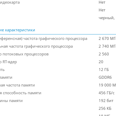
идеокарта
Нет
Нет
черный,
ие характеристики
еференсная) частота графического процессора
2 670 МГ
ная частота графического процессора
2 740 МГ
о потоковых процессоров
2 560
о RT-ядер
20
ять
12 ГБ
памяти
GDDR6
ая частота памяти
19 000 М
я способность памяти
456 ГБ/с
ины памяти
192 бит
256 КБ