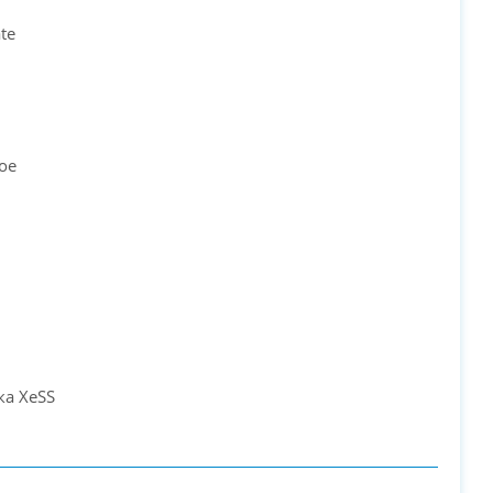
te
ое
а XeSS