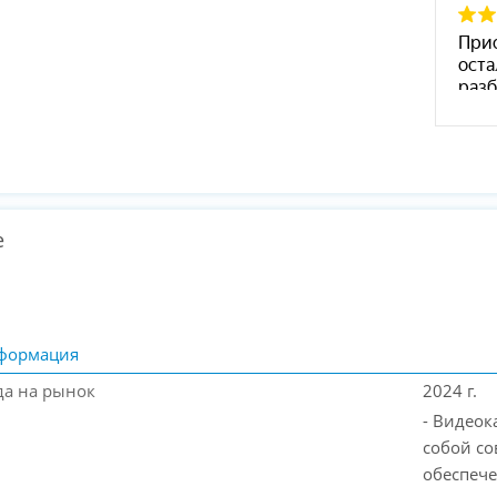
е
формация
да на рынок
2024 г.
- Видеок
собой со
обеспече