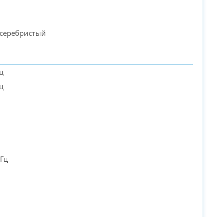
 серебристый
ц
ц
Гц