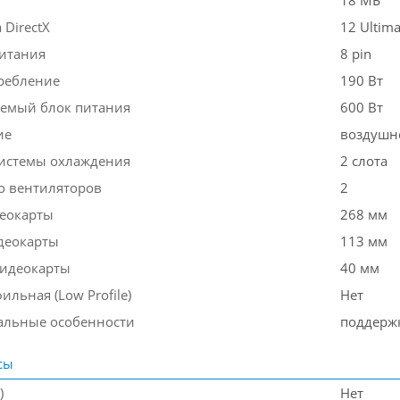
18 МБ
DirectX
12 Ultima
итания
8 pin
ребление
190 Вт
емый блок питания
600 Вт
ие
воздушн
истемы охлаждения
2 слота
о вентиляторов
2
еокарты
268 мм
деокарты
113 мм
идеокарты
40 мм
льная (Low Profile)
Нет
льные особенности
поддержк
сы
)
Нет