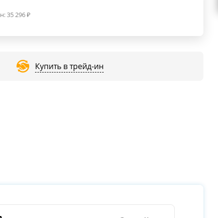
н:
35 296
₽
Купить в трейд-ин