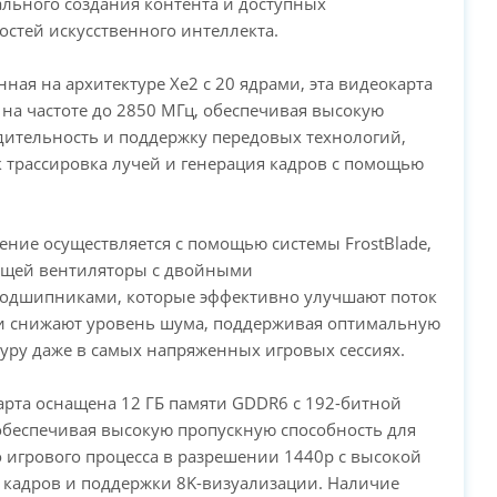
льного создания контента и доступных
стей искусственного интеллекта.
PC-Arena на карте Москвы — Яндекс Карты
нная на архитектуре Xe2 с 20 ядрами, эта видеокарта
 на частоте до 2850 МГц, обеспечивая высокую
ительность и поддержку передовых технологий,
к трассировка лучей и генерация кадров с помощью
ение осуществляется с помощью системы FrostBlade,
щей вентиляторы с двойными
одшипниками, которые эффективно улучшают поток
 и снижают уровень шума, поддерживая оптимальную
уру даже в самых напряженных игровых сессиях.
арта оснащена 12 ГБ памяти GDDR6 с 192-битной
беспечивая высокую пропускную способность для
 игрового процесса в разрешении 1440p с высокой
 кадров и поддержки 8K-визуализации. Наличие