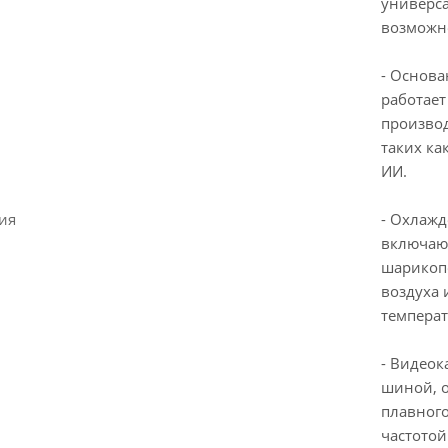
универса
возможно
- Основа
работает
производ
таких ка
ИИ.
ия
- Охлажд
включаю
шарикоп
воздуха
температ
- Видеок
шиной, о
плавного
частотой