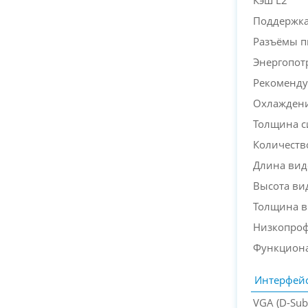
Кэш L2
Поддержка 
Разъёмы п
Энергопот
Рекоменду
Охлажден
Толщина с
Количеств
Длина вид
Высота ви
Толщина в
Низкопрофи
Функциона
Интерфей
VGA (D-Sub