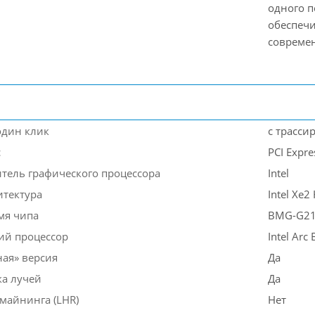
одного п
обеспеч
совреме
один клик
с трасси
с
PCI Expre
тель графического процессора
Intel
тектура
Intel Xe2
мя чипа
BMG-G2
ий процессор
Intel Arc
ная» версия
Да
ка лучей
Да
майнинга (LHR)
Нет