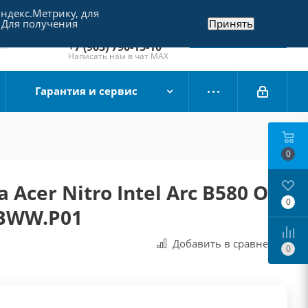
Яндекс.Метрику, для
+7 (495) 790-15-10
 Для получения
Принять
Отдел продаж
Заказать звонок
+7 (903) 790-15-10
Написать нам в чат MAX
Гарантия и сервис
0
Acer Nitro Intel Arc B580 OC
0
4BWW.P01
Добавить в сравнения
0