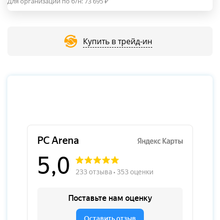
Для организаций по б/н:
73 695
₽
Купить в трейд-ин