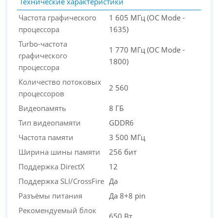
Технические характеристики
Частота графического
1 605 МГц (OC Mode -
процессора
1635)
Turbo-частота
1 770 МГц (OC Mode -
графического
1800)
процессора
Количество потоковых
2 560
процессоров
Видеопамять
8 ГБ
Тип видеопамяти
GDDR6
Частота памяти
3 500 МГц
Ширина шины памяти
256 бит
Поддержка DirectX
12
Поддержка SLI/CrossFire
Да
Разъёмы питания
Да 8+8 pin
Рекомендуемый блок
650 Вт